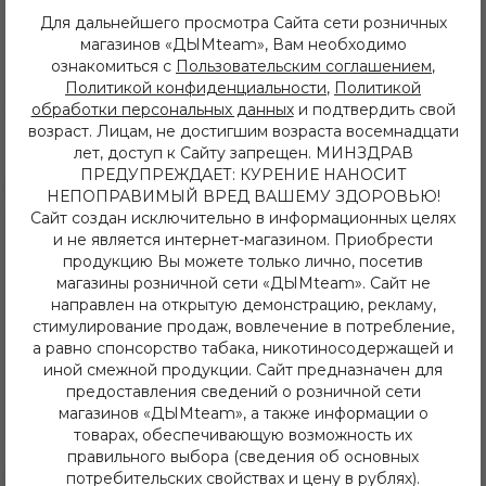
Иркутск, ул. Баумана 214/3
Для дальнейшего просмотра Сайта сети розничных
+7 (950) 052 84 22
магазинов «ДЫМteam», Вам необходимо
Иркутск, ул. Дальневосточная 144
ознакомиться с
Пользовательским соглашением
,
+7 (902) 548 28 75
Политикой конфиденциальности
,
Политикой
ежедневно с 11 до 22 часов
обработки персональных данных
и подтвердить свой
ИП Хвойнов Алексей Сергеевич
ИНН: 381207483919
возраст. Лицам, не достигшим возраста восемнадцати
ОГРН: 316385000142491
лет, доступ к Сайту запрещен. МИНЗДРАВ
ПРЕДУПРЕЖДАЕТ: КУРЕНИЕ НАНОСИТ
Каталог
НЕПОПРАВИМЫЙ ВРЕД ВАШЕМУ ЗДОРОВЬЮ!
Сайт создан исключительно в информационных целях
Кальяны
и не является интернет-магазином. Приобрести
Табак
Бестабачные Смеси
продукцию Вы можете только лично, посетив
ЖТ
магазины розничной сети «ДЫМteam». Сайт не
Уголь
направлен на открытую демонстрацию, рекламу,
Комплектующие
стимулирование продаж, вовлечение в потребление,
Одноразовые системы
а равно спонсорство табака, никотиносодержащей и
POD Системы
иной смежной продукции. Сайт предназначен для
Жидкости
предоставления сведений о розничной сети
Напитки
магазинов «ДЫМteam», а также информации о
Электронные кальяны и чаши
товарах, обеспечивающую возможность их
Последние новинки
правильного выбора (сведения об основных
Информация
потребительских свойствах и цену в рублях).