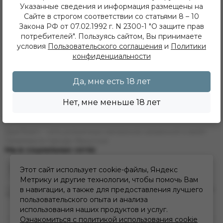
Указанные сведения и информация размещены на
Наши магазины
Сайте в строгом соответствии со статьями 8 – 10
Акции
Закона РФ от 07.02.1992 г. N 2300-1 "О защите прав
Фотоотчеты
потребителей". Пользуясь сайтом, Вы принимаете
Сотрудничество
Вакансии
условия
Пользовательского соглашения
и
Политики
Программа лояльности
конфиденциальности
Пользовательское соглашение
Политика конфиденциальности
Да, мне есть 18 лет
Информация для надзорных и контролирующих органов
Политика обработки персональных данных
Политика использования cookie
Нет, мне меньше 18 лет
О компании
ДымTeam - сеть розничных магазинов кальянной и вейп
тематики в городе Иркутске
Мы в социальных сетях
Этот сайт использует cookie-файлы, Яндекс
Метрику и другие технологии, чтобы помочь Вам
* Инстаграм (Meta) признан экстремистской организацией и запрещен на
в навигации, а также для предоставления лучшего
территории РФ
пользовательского опыта и анализа
использования наших продуктов и услуг.
Ознакомиться с политикой использования cookie