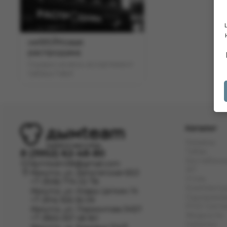
неФЕЙКовая
распродажа
Скидки на весь ассортимент
табака Fake!
Каталог
Кальяны
Табак
8 (3952) 62-48-80
Бестабачн
dymteam38@gmail.com
ЖТ
Иркутск, ул. Депутатская 63/2
Уголь
+7 (908) 774 02 78
Комплект
Иркутск, ул. Клары Цеткин 14
Одноразов
+7 (914) 926 36 09
POD Сист
Иркутск, ул. Лермонтова 343/1
Жидкости
+7 (950) 057 48 80
Напитки