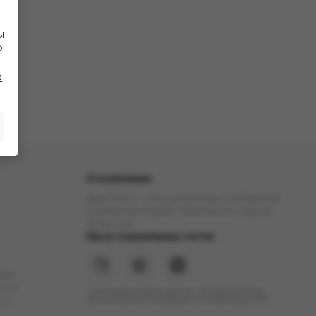
ы
Ф
о
О компании
ДымTeam - сеть розничных магазинов
кальянной и вейп тематики в городе
Иркутске
Мы в социальных сетях
ние
ости
* Инстаграм (Meta) признан экстремистской
 и
организацией и запрещен на территории РФ