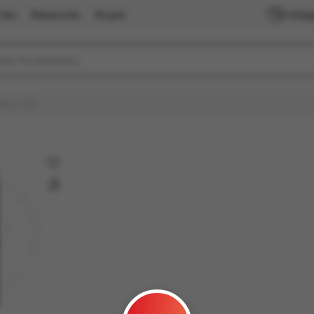
тво
Вакансии
Акции
Insta
stix Mini