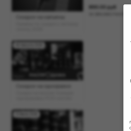
890.00 руб
ЭС BRUSKO FAVOSTIX 
Скидки на кальяны
Кальяны по скидке к летнему
сезону 2026!
06 Августа 2025
Скидки на одноразки
Скидки на многие позиции
одноразовых POD-систем
13 Июля 2025