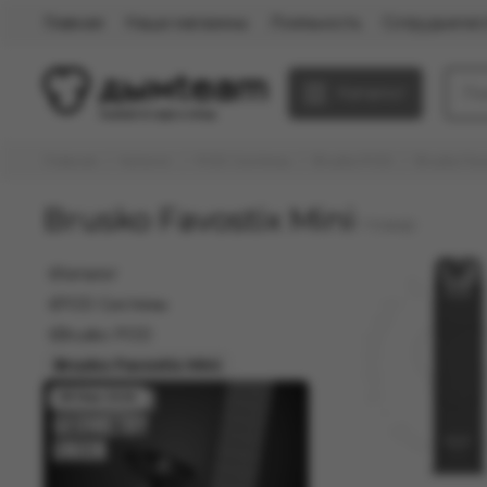
Главная
Наши магазины
Лояльность
Сотрудничес
Каталог
Главная
Каталог
POD Системы
Brusko POD
Brusko Favo
Brusko Favostix Mini
Каталог
POD Системы
Brusko POD
Brusko Favostix Mini
08 Мая 2026