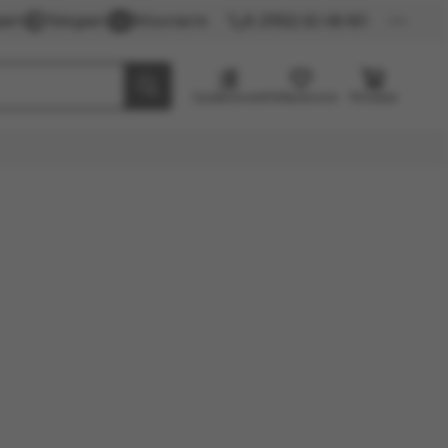
gram
Telegram
ВКонтакте
8 (3952) 62-48-80
Сравнение
Избранное
Резерв