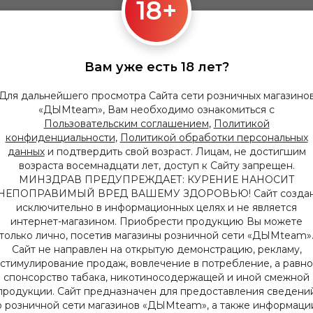
18+
MINI (синий)
Вам уже есть 18 лет?
Для дальнейшего просмотра Сайта сети розничных магазино
«ДЫМteam», Вам необходимо ознакомиться с
Пользовательским соглашением
,
Политикой
конфиденциальности
,
Политикой обработки персональных
данных
и подтвердить свой возраст. Лицам, не достигшим
возраста восемнадцати лет, доступ к Сайту запрещен.
МИНЗДРАВ ПРЕДУПРЕЖДАЕТ: КУРЕНИЕ НАНОСИТ
НЕПОПРАВИМЫЙ ВРЕД ВАШЕМУ ЗДОРОВЬЮ! Сайт созда
исключительно в информационных целях и не является
интернет-магазином. Приобрести продукцию Вы можете
только лично, посетив магазины розничной сети «ДЫМteam»
Сайт не направлен на открытую демонстрацию, рекламу,
стимулирование продаж, вовлечение в потребление, а равно
спонсорство табака, никотиносодержащей и иной смежной
продукции. Сайт предназначен для предоставления сведени
о розничной сети магазинов «ДЫМteam», а также информаци