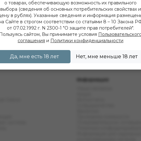
о товарах, обеспечивающую возможность их правильного
выбора (сведения об основных потребительских свойствах и
цену в рублях). Указанные сведения и информация размещен
на Сайте в строгом соответствии со статьями 8 – 10 Закона Р
от 07.02.1992 г. N 2300-1 "О защите прав потребителей".
Пользуясь сайтом, Вы принимаете условия
Пользовательског
соглашения
и
Политики конфиденциальности
Да, мне есть 18 лет
Нет, мне меньше 18 лет
Информация
Наши магазины
Акции
ые Смеси
Фотоотчеты
Сотрудничество
Вакансии
ующие
Программа лояльности
ые системы
Пользовательское соглаше
емы
Политика конфиденциальн
Информация для надзорных
контролирующих органов