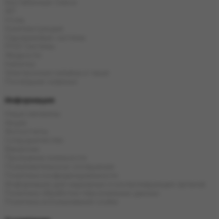
Бестабачные Смеси
ЖТ
Уголь
Комплектующие
Одноразовые системы
POD Системы
Жидкости
Напитки
Электронные кальяны и чаши
Последние новинки
Информация
Наши магазины
Акции
Фотоотчеты
Сотрудничество
Вакансии
Программа лояльности
Пользовательское соглашение
Политика конфиденциальности
Информация для надзорных и контролирующих органов
Политика обработки персональных данных
Политика использования cookie