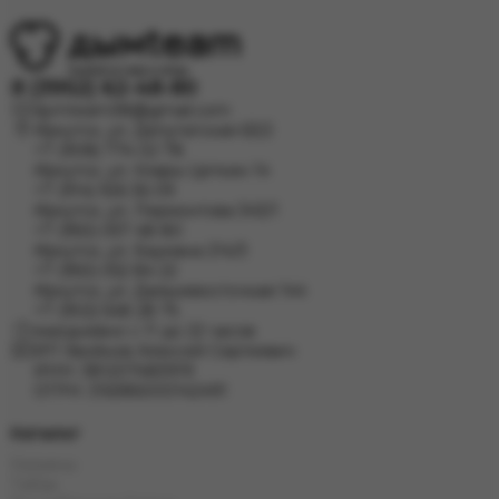
8 (3952) 62-48-80
dymteam38@gmail.com
Иркутск, ул. Депутатская 63/2
+7 (908) 774 02 78
Иркутск, ул. Клары Цеткин 14
+7 (914) 926 36 09
Иркутск, ул. Лермонтова 343/1
+7 (950) 057 48 80
Иркутск, ул. Баумана 214/3
+7 (950) 052 84 22
Иркутск, ул. Дальневосточная 144
+7 (902) 548 28 75
ежедневно с 11 до 22 часов
ИП Хвойнов Алексей Сергеевич
ИНН: 381207483919
ОГРН: 316385000142491
Каталог
Кальяны
Табак