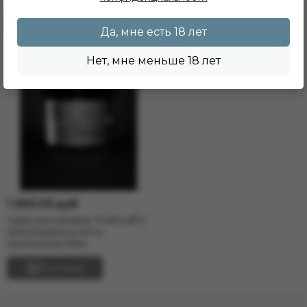
В резерв
В резерв
Да, мне есть 18 лет
Нет, мне меньше 18 лет
1 650.00 руб
Табак для кальяна "Trofimoff"s"
Wild strawberry terror
(земляника) 125гр.
В резерв