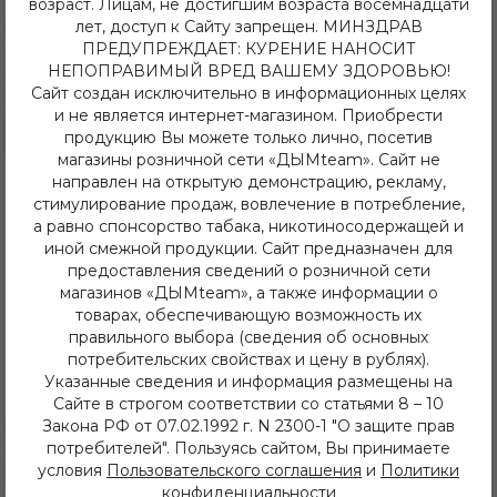
возраст. Лицам, не достигшим возраста восемнадцати
лет, доступ к Сайту запрещен. МИНЗДРАВ
1 650.00 руб
1 650.00 руб
ПРЕДУПРЕЖДАЕТ: КУРЕНИЕ НАНОСИТ
Табак для кальяна "Trofimoff"s"
Табак для кальяна "Trofimoff"s"
НЕПОПРАВИМЫЙ ВРЕД ВАШЕМУ ЗДОРОВЬЮ!
Mangifera terror (сливочный
Old School Orange terror 125гр.
Сайт создан исключительно в информационных целях
манго) 125гр.
и не является интернет-магазином. Приобрести
В резерв
В резерв
продукцию Вы можете только лично, посетив
магазины розничной сети «ДЫМteam». Сайт не
направлен на открытую демонстрацию, рекламу,
стимулирование продаж, вовлечение в потребление,
а равно спонсорство табака, никотиносодержащей и
иной смежной продукции. Сайт предназначен для
предоставления сведений о розничной сети
магазинов «ДЫМteam», а также информации о
товарах, обеспечивающую возможность их
правильного выбора (сведения об основных
потребительских свойствах и цену в рублях).
Указанные сведения и информация размещены на
Сайте в строгом соответствии со статьями 8 – 10
Закона РФ от 07.02.1992 г. N 2300-1 "О защите прав
1 650.00 руб
1 650.00 руб
потребителей". Пользуясь сайтом, Вы принимаете
Табак для кальяна "Trofimoff"s"
Табак для кальяна "Trofimoff"s"
условия
Пользовательского соглашения
и
Политики
Pineapple terror (Ананас) 125гр.
Red currant terror (смородина)
конфиденциальности
125гр.