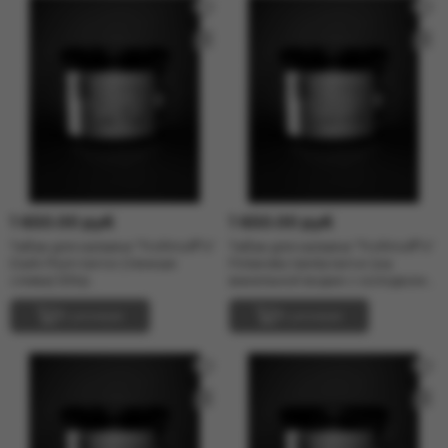
1 650.00 руб
1 650.00 руб
Табак для кальяна "Trofimoff"s"
Табак для кальяна "Trofimoff"s"
Dark Plum terror (тёмная
Finlandia Vanila terror (на
слива) 125гр.
ванильной водке с холодком)
125гр
В резерв
В резерв