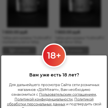
1 650.00 руб
1 650.00 руб
Табак для кальяна "Trofimoff"s"
Табак для кальяна "Trofimoff"s"
Hurtleberry terror 125гр.
Kriek terror 125гр.
В резерв
В резерв
18+
Вам уже есть 18 лет?
Для дальнейшего просмотра Сайта сети розничных
магазинов «ДЫМteam», Вам необходимо
ознакомиться с
Пользовательским соглашением
,
Политикой конфиденциальности
,
Политикой
обработки персональных данных
и подтвердить свой