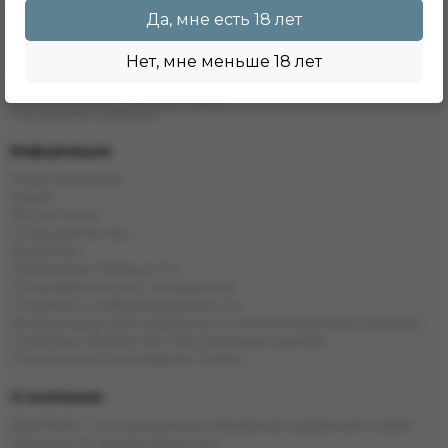
Комплектующие
Да, мне есть 18 лет
Одноразовые системы
POD Системы
Жидкости
Нет, мне меньше 18 лет
Напитки
Электронные кальяны и чаши
Последние новинки
Информация
Наши магазины
Акции
Фотоотчеты
Сотрудничество
Вакансии
Программа лояльности
Пользовательское соглашение
Политика конфиденциальности
Информация для надзорных и контролирующих органов
Политика обработки персональных данных
Политика использования cookie
О компании
ДымTeam - сеть розничных магазинов кальянной и вейп
тематики в городе Иркутске