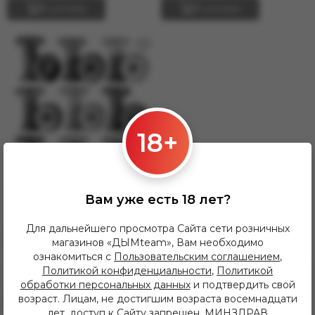
В резерв
В резерв
Чаши Tortuga
Для электронных сигарет
Чаши Werkbund
Чаши WTO
Чаши прочие
18+
1 850.00 руб
Вам уже есть 18 лет?
Bowl HJ Harmony
Для дальнейшего просмотра Сайта сети розничных
В резерв
магазинов «ДЫМteam», Вам необходимо
ознакомиться с
Пользовательским соглашением
,
Политикой конфиденциальности
,
Политикой
обработки персональных данных
и подтвердить свой
возраст. Лицам, не достигшим возраста восемнадцати
лет, доступ к Сайту запрещен. МИНЗДРАВ