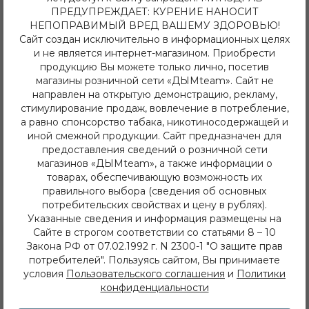
ПРЕДУПРЕЖДАЕТ: КУРЕНИЕ НАНОСИТ
8 (3952) 62-48-80
НЕПОПРАВИМЫЙ ВРЕД ВАШЕМУ ЗДОРОВЬЮ!
dymteam38@gmail.com
Сайт создан исключительно в информационных целях
Иркутск, ул. Депутатская 63/2
и не является интернет-магазином. Приобрести
+7 (908) 774 02 78
продукцию Вы можете только лично, посетив
Иркутск, ул. Клары Цеткин 14
магазины розничной сети «ДЫМteam». Сайт не
+7 (914) 926 36 09
Иркутск, ул. Лермонтова 343/1
направлен на открытую демонстрацию, рекламу,
+7 (950) 057 48 80
стимулирование продаж, вовлечение в потребление,
Иркутск, ул. Баумана 214/3
а равно спонсорство табака, никотиносодержащей и
+7 (950) 052 84 22
иной смежной продукции. Сайт предназначен для
Иркутск, ул. Дальневосточная 144
предоставления сведений о розничной сети
+7 (902) 548 28 75
магазинов «ДЫМteam», а также информации о
ежедневно с 11 до 22 часов
товарах, обеспечивающую возможность их
ИП Хвойнов Алексей Сергеевич
правильного выбора (сведения об основных
ИНН: 381207483919
потребительских свойствах и цену в рублях).
ОГРН: 316385000142491
Указанные сведения и информация размещены на
Каталог
Сайте в строгом соответствии со статьями 8 – 10
Закона РФ от 07.02.1992 г. N 2300-1 "О защите прав
Кальяны
потребителей". Пользуясь сайтом, Вы принимаете
Табак
условия
Пользовательского соглашения
и
Политики
Бестабачные Смеси
конфиденциальности
ЖТ
Уголь