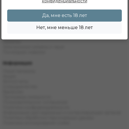
Табак
конфиденциальности
Бестабачные Смеси
ЖТ
Да, мне есть 18 лет
Уголь
Комплектующие
Одноразовые системы
Нет, мне меньше 18 лет
POD Системы
Жидкости
Напитки
Электронные кальяны и чаши
Последние новинки
Информация
Наши магазины
Акции
Фотоотчеты
Сотрудничество
Вакансии
Программа лояльности
Пользовательское соглашение
Политика конфиденциальности
Информация для надзорных и контролирующих органов
Политика обработки персональных данных
Политика использования cookie