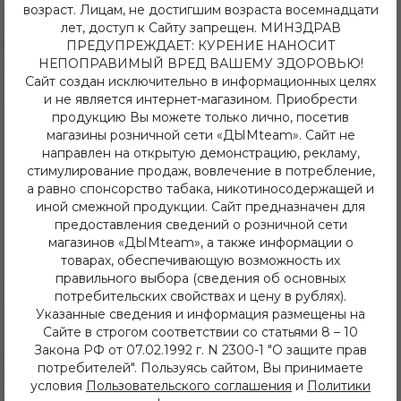
возраст. Лицам, не достигшим возраста восемнадцати
лет, доступ к Сайту запрещен. МИНЗДРАВ
ПРЕДУПРЕЖДАЕТ: КУРЕНИЕ НАНОСИТ
НЕПОПРАВИМЫЙ ВРЕД ВАШЕМУ ЗДОРОВЬЮ!
Сайт создан исключительно в информационных целях
8 (3952) 62-48-80
и не является интернет-магазином. Приобрести
dymteam38@gmail.com
продукцию Вы можете только лично, посетив
Иркутск, ул. Депутатская 63/2
+7 (908) 774 02 78
магазины розничной сети «ДЫМteam». Сайт не
Иркутск, ул. Клары Цеткин 14
направлен на открытую демонстрацию, рекламу,
+7 (914) 926 36 09
стимулирование продаж, вовлечение в потребление,
Иркутск, ул. Лермонтова 343/1
а равно спонсорство табака, никотиносодержащей и
+7 (950) 057 48 80
иной смежной продукции. Сайт предназначен для
Иркутск, ул. Баумана 214/3
предоставления сведений о розничной сети
+7 (950) 052 84 22
магазинов «ДЫМteam», а также информации о
Иркутск, ул. Дальневосточная 144
товарах, обеспечивающую возможность их
+7 (902) 548 28 75
правильного выбора (сведения об основных
ежедневно с 11 до 22 часов
ИП Хвойнов Алексей Сергеевич
потребительских свойствах и цену в рублях).
ИНН: 381207483919
Указанные сведения и информация размещены на
ОГРН: 316385000142491
Сайте в строгом соответствии со статьями 8 – 10
Закона РФ от 07.02.1992 г. N 2300-1 "О защите прав
Каталог
потребителей". Пользуясь сайтом, Вы принимаете
условия
Пользовательского соглашения
и
Политики
Кальяны