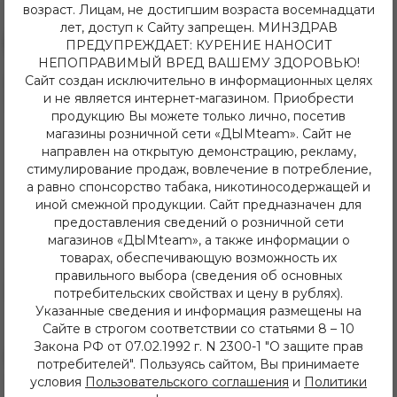
возраст. Лицам, не достигшим возраста восемнадцати
лет, доступ к Сайту запрещен. МИНЗДРАВ
ПРЕДУПРЕЖДАЕТ: КУРЕНИЕ НАНОСИТ
НЕПОПРАВИМЫЙ ВРЕД ВАШЕМУ ЗДОРОВЬЮ!
Сайт создан исключительно в информационных целях
8 (3952) 62-48-80
и не является интернет-магазином. Приобрести
dymteam38@gmail.com
продукцию Вы можете только лично, посетив
Иркутск, ул. Депутатская 63/2
+7 (908) 774 02 78
магазины розничной сети «ДЫМteam». Сайт не
Иркутск, ул. Клары Цеткин 14
направлен на открытую демонстрацию, рекламу,
+7 (914) 926 36 09
стимулирование продаж, вовлечение в потребление,
Иркутск, ул. Лермонтова 343/1
а равно спонсорство табака, никотиносодержащей и
+7 (950) 057 48 80
иной смежной продукции. Сайт предназначен для
Иркутск, ул. Баумана 214/3
предоставления сведений о розничной сети
+7 (950) 052 84 22
магазинов «ДЫМteam», а также информации о
Иркутск, ул. Дальневосточная 144
товарах, обеспечивающую возможность их
+7 (902) 548 28 75
правильного выбора (сведения об основных
ежедневно с 11 до 22 часов
ИП Хвойнов Алексей Сергеевич
потребительских свойствах и цену в рублях).
ИНН: 381207483919
Указанные сведения и информация размещены на
ОГРН: 316385000142491
Сайте в строгом соответствии со статьями 8 – 10
Закона РФ от 07.02.1992 г. N 2300-1 "О защите прав
Каталог
потребителей". Пользуясь сайтом, Вы принимаете
условия
Пользовательского соглашения
и
Политики
Кальяны