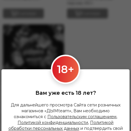
персик), 100 г
Endorphin
Frigate
В резерв
В резерв
Jent
MattPear
MUSTHAVE
Overdose
Сарма
Satyr
Северный
18+
Smoke Angels
Spectrum
Starline
Tangiers
1 320.00 руб
Вам уже есть 18 лет?
Хулиган
Табак для кальяна Overdose
Wintergreen (Винтергрин),
Энтузиаст
Для дальнейшего просмотра Сайта сети розничных
100г.
магазинов «ДЫМteam», Вам необходимо
ознакомиться с
Пользовательским соглашением
,
В резерв
Политикой конфиденциальности
,
Политикой
обработки персональных данных
и подтвердить свой