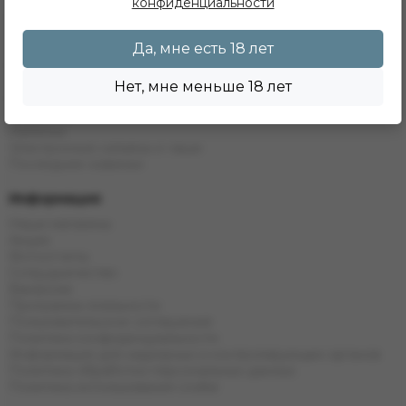
Табак
конфиденциальности
Бестабачные Смеси
ЖТ
Да, мне есть 18 лет
Уголь
Комплектующие
Одноразовые системы
Нет, мне меньше 18 лет
POD Системы
Жидкости
Напитки
Электронные кальяны и чаши
Последние новинки
Информация
Наши магазины
Акции
Фотоотчеты
Сотрудничество
Вакансии
Программа лояльности
Пользовательское соглашение
Политика конфиденциальности
Информация для надзорных и контролирующих органов
Политика обработки персональных данных
Политика использования cookie