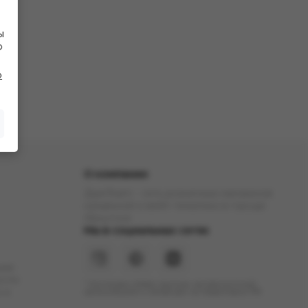
ы
Ф
о
О компании
ДымTeam - сеть розничных магазинов
кальянной и вейп тематики в городе
Иркутске
Мы в социальных сетях
ние
ости
* Инстаграм (Meta) признан экстремистской
 и
организацией и запрещен на территории РФ