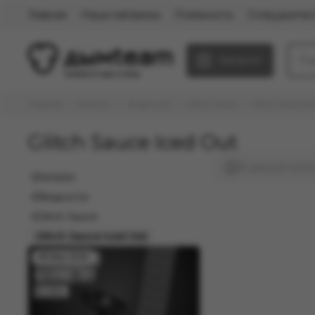
Главная
Наши магазины
Лояльность
Сотрудничес
Каталог
Главная
Каталог
Жидкости
Glitch Sauce
Glitch Sauce Ic
Glitch Sauce Iced Out
В данной кате
Каталог
Жидкости
Glitch Sauce
Glitch Sauce Iced Out
08 Мая 2026