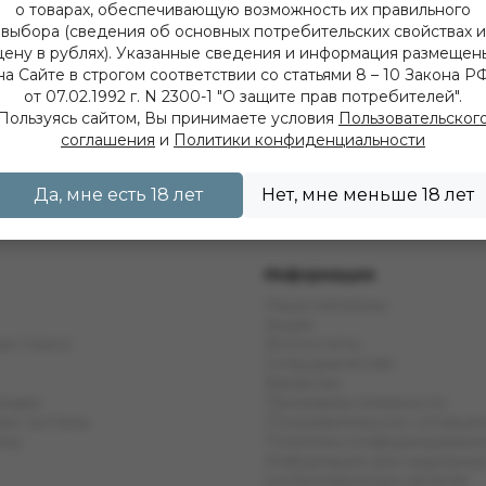
о товарах, обеспечивающую возможность их правильного
выбора (сведения об основных потребительских свойствах и
цену в рублях). Указанные сведения и информация размещен
на Сайте в строгом соответствии со статьями 8 – 10 Закона Р
от 07.02.1992 г. N 2300-1 "О защите прав потребителей".
Пользуясь сайтом, Вы принимаете условия
Пользовательског
соглашения
и
Политики конфиденциальности
Да, мне есть 18 лет
Нет, мне меньше 18 лет
Информация
Наши магазины
Акции
ые Смеси
Фотоотчеты
Сотрудничество
Вакансии
ующие
Программа лояльности
ые системы
Пользовательское соглаше
емы
Политика конфиденциальн
Информация для надзорных
контролирующих органов