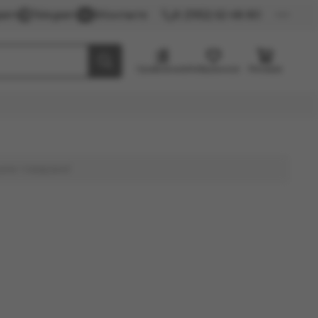
gram
Telegram
ВКонтакте
8 (3952) 62-48-80
Сравнение
Избранное
Резерв
ыми товарами!