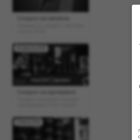
Скидки на кальяны
Кальяны по скидке к летнему
сезону 2026!
06 Августа 2025
Скидки на одноразки
Скидки на многие позиции
одноразовых POD-систем
13 Июля 2025