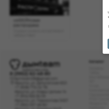
неФЕЙКовая
распродажа
Скидки на весь ассортимент
табака Fake!
Каталог
Кальяны
Табак
8 (3952) 62-48-80
Бестабачн
dymteam38@gmail.com
ЖТ
Иркутск, ул. Депутатская 63/2
Уголь
+7 (908) 774 02 78
Комплект
Иркутск, ул. Клары Цеткин 14
Одноразов
+7 (914) 926 36 09
POD Сист
Иркутск, ул. Лермонтова 343/1
Жидкости
+7 (950) 057 48 80
Напитки