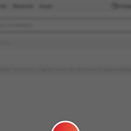
тво
Вакансии
Акции
Insta
ed Out
гории пока пусто. Совсем скоро мы наполним её замечательн