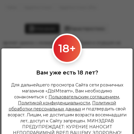
Табак
Sapphire Crown
Sapphire Crown 25гр
Описание
Характеристики
аромат джина с можжевеловыми нотами и огурцом на
18+
оттенке
Похожие товары
Вам уже есть 18 лет?
Для дальнейшего просмотра Сайта сети розничных
магазинов «ДЫМteam», Вам необходимо
ознакомиться с
Пользовательским соглашением
,
Политикой конфиденциальности
,
Политикой
обработки персональных данных
и подтвердить свой
возраст. Лицам, не достигшим возраста восемнадцати
лет, доступ к Сайту запрещен. МИНЗДРАВ
ПРЕДУПРЕЖДАЕТ: КУРЕНИЕ НАНОСИТ
НЕПОПРАВИМЫЙ ВРЕД ВАШЕМУ ЗДОРОВЬЮ!