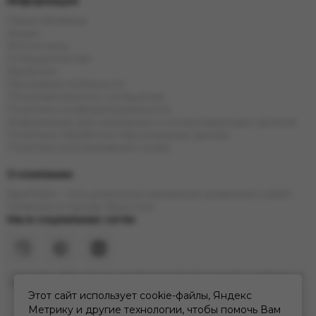
Информация
Наши магазины
Акции
Фотоотчеты
Сотрудничество
Вакансии
Программа лояльности
Пользовательское соглашение
Политика конфиденциальности
Информация для надзорных и контролирующих органов
Политика обработки персональных данных
Политика использования cookie
О компании
ДымTeam - сеть розничных магазинов кальянной и вейп
тематики в городе Иркутске
Мы в социальных сетях
* Инстаграм (Meta) признан экстремистской организацией и запрещен на
территории РФ
Этот сайт использует cookie-файлы, Яндекс
Метрику и другие технологии, чтобы помочь Вам