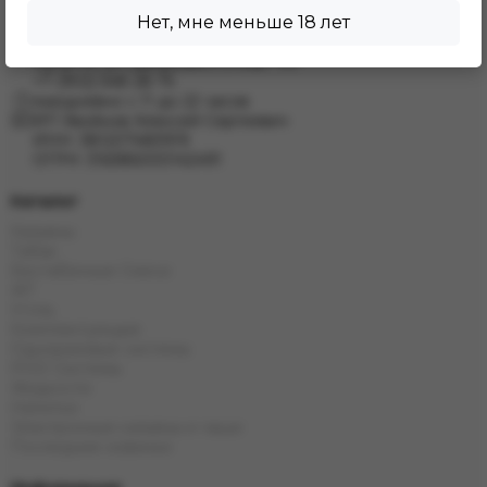
+7 (950) 057 48 80
Нет, мне меньше 18 лет
Иркутск, ул. Баумана 214/3
+7 (950) 052 84 22
Иркутск, ул. Дальневосточная 144
+7 (902) 548 28 75
ежедневно с 11 до 22 часов
ИП Хвойнов Алексей Сергеевич
ИНН: 381207483919
ОГРН: 316385000142491
Каталог
Кальяны
Табак
Бестабачные Смеси
ЖТ
Уголь
Комплектующие
Одноразовые системы
POD Системы
Жидкости
Напитки
Электронные кальяны и чаши
Последние новинки