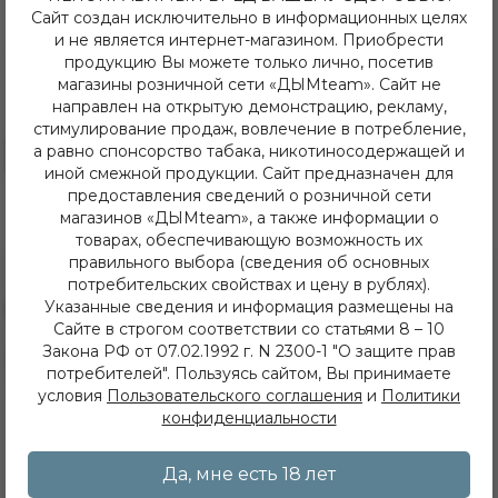
Сайт создан исключительно в информационных целях
и не является интернет-магазином. Приобрести
320.00 руб
320.00 руб
продукцию Вы можете только лично, посетив
Табак для кальяна Sapphire
Табак для кальяна Sapphire
магазины розничной сети «ДЫМteam». Сайт не
Crown, аромат Жвачка Турбо
Crown, аромат Земляника
направлен на открытую демонстрацию, рекламу,
(Turbo), 25 гр
(Alpine Strawberry), 25 гр
стимулирование продаж, вовлечение в потребление,
а равно спонсорство табака, никотиносодержащей и
В резерв
В резерв
иной смежной продукции. Сайт предназначен для
предоставления сведений о розничной сети
магазинов «ДЫМteam», а также информации о
товарах, обеспечивающую возможность их
правильного выбора (сведения об основных
потребительских свойствах и цену в рублях).
Указанные сведения и информация размещены на
Сайте в строгом соответствии со статьями 8 – 10
Закона РФ от 07.02.1992 г. N 2300-1 "О защите прав
8 (3952) 62-48-80
потребителей". Пользуясь сайтом, Вы принимаете
dymteam38@gmail.com
условия
Пользовательского соглашения
и
Политики
Иркутск, ул. Депутатская 63/2
конфиденциальности
+7 (908) 774 02 78
Иркутск, ул. Клары Цеткин 14
+7 (914) 926 36 09
Да, мне есть 18 лет
Иркутск, ул. Лермонтова 343/1