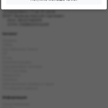
Иркутск, ул. Дальневосточная 144
+7 (902) 548 28 75
ежедневно с 11 до 22 часов
ИП Хвойнов Алексей Сергеевич
ИНН: 381207483919
ОГРН: 316385000142491
Каталог
Кальяны
Табак
Бестабачные Смеси
ЖТ
Уголь
Комплектующие
Одноразовые системы
POD Системы
Жидкости
Напитки
Электронные кальяны и чаши
Последние новинки
Информация
Наши магазины