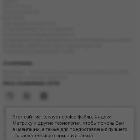
Акции
Фотоотчеты
Сотрудничество
Вакансии
Программа лояльности
Пользовательское соглашение
Политика конфиденциальности
Информация для надзорных и контролирующих органов
Политика обработки персональных данных
Политика использования cookie
О компании
ДымTeam - сеть розничных магазинов кальянной и вейп
тематики в городе Иркутске
Мы в социальных сетях
* Инстаграм (Meta) признан экстремистской организацией и запрещен на
территории РФ
Этот сайт использует cookie-файлы, Яндекс
Метрику и другие технологии, чтобы помочь Вам
в навигации, а также для предоставления лучшего
2026 © дымteam | сеть кальянных розничных магазинов в Иркутске.
пользовательского опыта и анализа