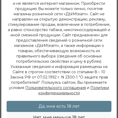
и не является интернет-магазином. Приобрести
370.00 руб
370.00 руб
продукцию Вы можете только лично, посетив
Табак для кальяна "Дарксайд"
Табак для кальяна "Дарксайд"
магазины розничной сети «ДЫМteam». Сайт не
Кор А (Суперминт), 30 г
Кор А (Топ Гам), 30 г
направлен на открытую демонстрацию, рекламу,
стимулирование продаж, вовлечение в потребление,
В резерв
В резерв
а равно спонсорство табака, никотиносодержащей и
иной смежной продукции. Сайт предназначен для
предоставления сведений о розничной сети
магазинов «ДЫМteam», а также информации о
товарах, обеспечивающую возможность их
правильного выбора (сведения об основных
потребительских свойствах и цену в рублях).
Указанные сведения и информация размещены на
Сайте в строгом соответствии со статьями 8 – 10
8 (3952) 62-48-80
Закона РФ от 07.02.1992 г. N 2300-1 "О защите прав
dymteam38@gmail.com
потребителей". Пользуясь сайтом, Вы принимаете
Иркутск, ул. Депутатская 63/2
условия
Пользовательского соглашения
и
Политики
+7 (908) 774 02 78
Иркутск, ул. Клары Цеткин 14
конфиденциальности
+7 (914) 926 36 09
Иркутск, ул. Лермонтова 343/1
Да, мне есть 18 лет
+7 (950) 057 48 80
Иркутск, ул. Баумана 214/3
+7 (950) 052 84 22
Нет, мне меньше 18 лет