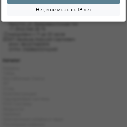
Иркутск, ул. Лермонтова 343/1
+7 (950) 057 48 80
Нет, мне меньше 18 лет
Иркутск, ул. Баумана 214/3
+7 (950) 052 84 22
Иркутск, ул. Дальневосточная 144
+7 (902) 548 28 75
ежедневно с 11 до 22 часов
ИП Хвойнов Алексей Сергеевич
ИНН: 381207483919
ОГРН: 316385000142491
Каталог
Кальяны
Табак
Бестабачные Смеси
ЖТ
Уголь
Комплектующие
Одноразовые системы
POD Системы
Жидкости
Напитки
Электронные кальяны и чаши
Последние новинки