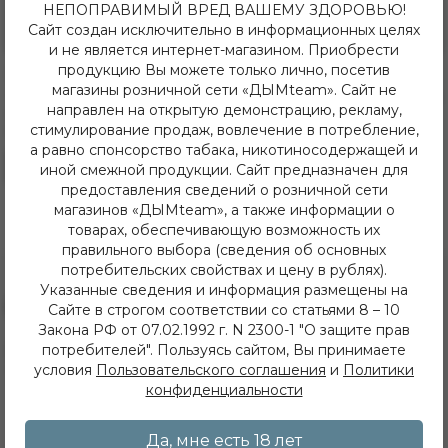
НЕПОПРАВИМЫЙ ВРЕД ВАШЕМУ ЗДОРОВЬЮ!
Сайт создан исключительно в информационных целях
и не является интернет-магазином. Приобрести
продукцию Вы можете только лично, посетив
360.00 руб
360.00 руб
магазины розничной сети «ДЫМteam». Сайт не
Табак для кальяна BLACKBURN
Табак для кальяна BLACKBURN
направлен на открытую демонстрацию, рекламу,
HiT Barberry Club (Барберри
HiT с ароматом «Киви,
стимулирование продаж, вовлечение в потребление,
Клаб) с ароматом «барбарис,
клубника, ананас», 30г.
арбуз, дыня», 30
а равно спонсорство табака, никотиносодержащей и
В резерв
В резерв
иной смежной продукции. Сайт предназначен для
предоставления сведений о розничной сети
магазинов «ДЫМteam», а также информации о
товарах, обеспечивающую возможность их
правильного выбора (сведения об основных
потребительских свойствах и цену в рублях).
Указанные сведения и информация размещены на
Сайте в строгом соответствии со статьями 8 – 10
Закона РФ от 07.02.1992 г. N 2300-1 "О защите прав
8 (3952) 62-48-80
потребителей". Пользуясь сайтом, Вы принимаете
условия
Пользовательского соглашения
и
Политики
dymteam38@gmail.com
Иркутск, ул. Депутатская 63/2
конфиденциальности
+7 (908) 774 02 78
Иркутск, ул. Клары Цеткин 14
Да, мне есть 18 лет
+7 (914) 926 36 09