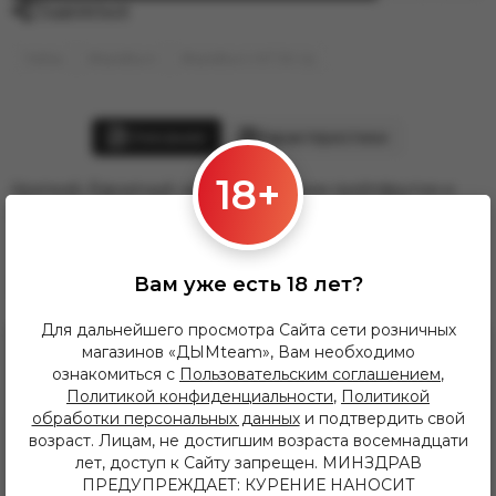
Поделиться
Табак
BlackBurn
BlackBurn HiT 30 гр.
Описание
Характеристики
18+
Крепкий, бархатный чай в паре с ярким грейпфрутом и
нотами лайма
Похожие товары
Вам уже есть 18 лет?
Для дальнейшего просмотра Сайта сети розничных
магазинов «ДЫМteam», Вам необходимо
ознакомиться с
Пользовательским соглашением
,
Политикой конфиденциальности
,
Политикой
обработки персональных данных
и подтвердить свой
возраст. Лицам, не достигшим возраста восемнадцати
лет, доступ к Сайту запрещен. МИНЗДРАВ
ПРЕДУПРЕЖДАЕТ: КУРЕНИЕ НАНОСИТ