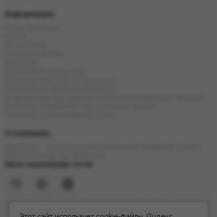
Информация
Наши магазины
Акции
Фотоотчеты
Сотрудничество
Вакансии
Программа лояльности
Пользовательское соглашение
Политика конфиденциальности
Информация для надзорных и контролирующих органов
Политика обработки персональных данных
Политика использования cookie
О компании
ДымTeam - сеть розничных магазинов кальянной и вейп
тематики в городе Иркутске
Мы в социальных сетях
* Инстаграм (Meta) признан экстремистской организацией и запрещен на
территории РФ
Этот сайт использует cookie-файлы, Яндекс