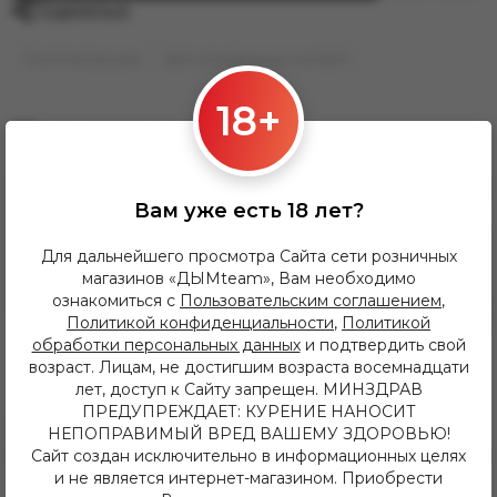
Поделиться
Комплектующие
Для электронных сигарет
18+
Похожие товары
Вам уже есть 18 лет?
Для дальнейшего просмотра Сайта сети розничных
магазинов «ДЫМteam», Вам необходимо
ознакомиться с
Пользовательским соглашением
,
Политикой конфиденциальности
,
Политикой
обработки персональных данных
и подтвердить свой
возраст. Лицам, не достигшим возраста восемнадцати
лет, доступ к Сайту запрещен. МИНЗДРАВ
ПРЕДУПРЕЖДАЕТ: КУРЕНИЕ НАНОСИТ
90.00 руб
100.00 руб
НЕПОПРАВИМЫЙ ВРЕД ВАШЕМУ ЗДОРОВЬЮ!
Сайт создан исключительно в информационных целях
Стекло для Ijust NexGen, 2 ml
Стекло для Ijust NexGen, Melo3
Mini, Vape pen 22, 4ml
и не является интернет-магазином. Приобрести