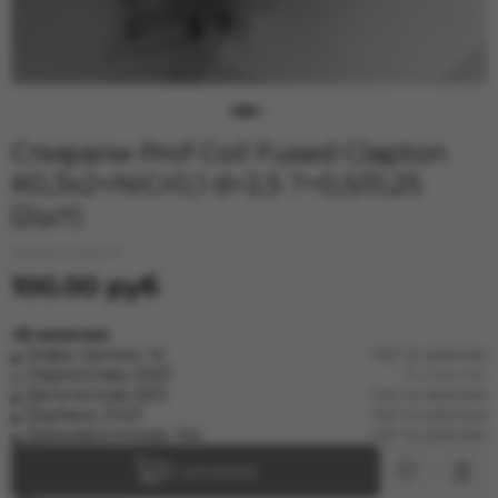
Для электронных сигарет
Спирали Prof Coil Fused Clapton
K0,3x2+NiCr0,1 d=2,5 ?=0,5/0,25
(2шт)
Артикул:
jspir04
100.00 руб
В наличии
Клары Цеткин, 14
Нет в наличии
Лермонтова, 343/1
В наличии
Депутатская, 63/2
Нет в наличии
Баумана, 214/3
Нет в наличии
Дальневосточная, 144
Нет в наличии
В резерв