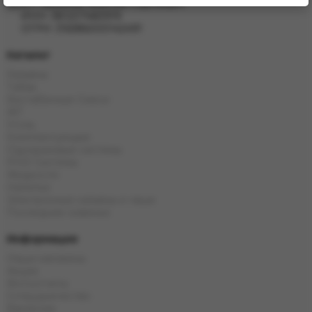
ИП Хвойнов Алексей Сергеевич
ИНН: 381207483919
ОГРН: 316385000142491
Каталог
Кальяны
Табак
Бестабачные Смеси
ЖТ
Уголь
Комплектующие
Одноразовые системы
POD Системы
Жидкости
Напитки
Электронные кальяны и чаши
Последние новинки
Информация
Наши магазины
Акции
Фотоотчеты
Сотрудничество
Вакансии