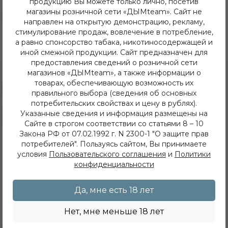
продукцию Вы можете только лично, посетив
магазины розничной сети «ДЫМteam». Сайт не
В резерв
В резерв
направлен на открытую демонстрацию, рекламу,
стимулирование продаж, вовлечение в потребление,
а равно спонсорство табака, никотиносодержащей и
иной смежной продукции. Сайт предназначен для
предоставления сведений о розничной сети
магазинов «ДЫМteam», а также информации о
товарах, обеспечивающую возможность их
правильного выбора (сведения об основных
потребительских свойствах и цену в рублях).
8 (3952) 62-48-80
Указанные сведения и информация размещены на
dymteam38@gmail.com
Сайте в строгом соответствии со статьями 8 – 10
Иркутск, ул. Депутатская 63/2
Закона РФ от 07.02.1992 г. N 2300-1 "О защите прав
+7 (908) 774 02 78
потребителей". Пользуясь сайтом, Вы принимаете
Иркутск, ул. Клары Цеткин 14
условия
Пользовательского соглашения
и
Политики
+7 (914) 926 36 09
конфиденциальности
Иркутск, ул. Лермонтова 343/1
+7 (950) 057 48 80
Иркутск, ул. Баумана 214/3
Да, мне есть 18 лет
+7 (950) 052 84 22
Иркутск, ул. Дальневосточная 144
Нет, мне меньше 18 лет
+7 (902) 548 28 75
ежедневно с 11 до 22 часов