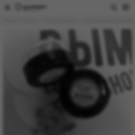
Комплектующие
Главная
Каталог
Комплектующие
Для электронных сигарет
Все товары
Индивидуальные мундштуки
Калауды
Колбы
Колпаки / Сетки / Ветровики
Мелассоуловители
Мундштуки
Резина для кальяна
Средства для розжига углей
Средства для чистки кальяна
Сумки для кальяна
Чаши
Шилья и вилки
Шланги
Щипцы
Прочее