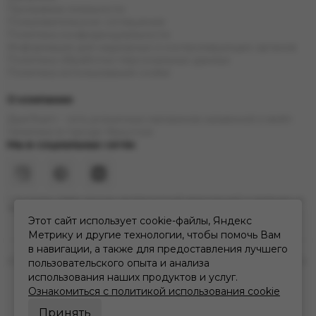
Программа лояльности
Пользовательское соглашение
Политика конфиденциальности
Информация для надзорных и контролирующих органов
Политика обработки персональных данных
Политика использования cookie
О компании
ДымTeam - сеть розничных магазинов кальянной и вейп
тематики в городе Иркутске
Мы в социальных сетях
* Инстаграм (Meta) признан экстремистской организацией и запрещен на
территории РФ
Этот сайт использует cookie-файлы, Яндекс
Метрику и другие технологии, чтобы помочь Вам
в навигации, а также для предоставления лучшего
2026 © дымteam | сеть кальянных розничных магазинов в Иркутске.
пользовательского опыта и анализа
Карта сайта
использования наших продуктов и услуг.
Ознакомиться с политикой использования cookie
Принять