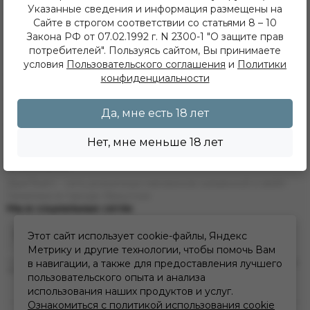
Указанные сведения и информация размещены на
Наши магазины
Сайте в строгом соответствии со статьями 8 – 10
Акции
Закона РФ от 07.02.1992 г. N 2300-1 "О защите прав
Фотоотчеты
потребителей". Пользуясь сайтом, Вы принимаете
Сотрудничество
Вакансии
условия
Пользовательского соглашения
и
Политики
Программа лояльности
конфиденциальности
Пользовательское соглашение
Политика конфиденциальности
Да, мне есть 18 лет
Информация для надзорных и контролирующих органов
Политика обработки персональных данных
Политика использования cookie
Нет, мне меньше 18 лет
О компании
ДымTeam - сеть розничных магазинов кальянной и вейп
тематики в городе Иркутске
Мы в социальных сетях
Этот сайт использует cookie-файлы, Яндекс
Метрику и другие технологии, чтобы помочь Вам
* Инстаграм (Meta) признан экстремистской организацией и запрещен на
в навигации, а также для предоставления лучшего
территории РФ
пользовательского опыта и анализа
использования наших продуктов и услуг.
Ознакомиться с политикой использования cookie