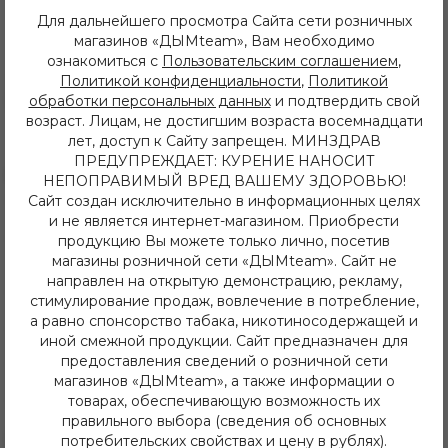
Иркутск, ул. Баумана 214/3
Endorphin
Для дальнейшего просмотра Сайта сети розничных
+7 (950) 052 84 22
магазинов «ДЫМteam», Вам необходимо
Frigate
Иркутск, ул. Дальневосточная 144
ознакомиться с
Пользовательским соглашением
,
+7 (902) 548 28 75
Jent
Политикой конфиденциальности
,
Политикой
ежедневно с 11 до 22 часов
MattPear
обработки персональных данных
и подтвердить свой
ИП Хвойнов Алексей Сергеевич
MUSTHAVE
ИНН: 381207483919
возраст. Лицам, не достигшим возраста восемнадцати
ОГРН: 316385000142491
Overdose
лет, доступ к Сайту запрещен. МИНЗДРАВ
ПРЕДУПРЕЖДАЕТ: КУРЕНИЕ НАНОСИТ
Сарма
Каталог
НЕПОПРАВИМЫЙ ВРЕД ВАШЕМУ ЗДОРОВЬЮ!
Satyr
Сайт создан исключительно в информационных целях
Кальяны
Северный
и не является интернет-магазином. Приобрести
Табак
Smoke Angels
Бестабачные Смеси
продукцию Вы можете только лично, посетив
ЖТ
Spectrum
магазины розничной сети «ДЫМteam». Сайт не
Уголь
направлен на открытую демонстрацию, рекламу,
Starline
Комплектующие
стимулирование продаж, вовлечение в потребление,
Tangiers
Одноразовые системы
а равно спонсорство табака, никотиносодержащей и
POD Системы
Хулиган
иной смежной продукции. Сайт предназначен для
Жидкости
Энтузиаст
предоставления сведений о розничной сети
Напитки
магазинов «ДЫМteam», а также информации о
Электронные кальяны и чаши
товарах, обеспечивающую возможность их
Последние новинки
правильного выбора (сведения об основных
Информация
потребительских свойствах и цену в рублях).