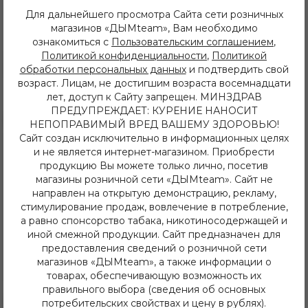
Иркутск, ул. Баумана 214/3
Endorphin
Для дальнейшего просмотра Сайта сети розничных
+7 (950) 052 84 22
магазинов «ДЫМteam», Вам необходимо
Frigate
Иркутск, ул. Дальневосточная 144
ознакомиться с
Пользовательским соглашением
,
+7 (902) 548 28 75
Jent
Политикой конфиденциальности
,
Политикой
ежедневно с 11 до 22 часов
MattPear
обработки персональных данных
и подтвердить свой
ИП Хвойнов Алексей Сергеевич
MUSTHAVE
ИНН: 381207483919
возраст. Лицам, не достигшим возраста восемнадцати
ОГРН: 316385000142491
Overdose
лет, доступ к Сайту запрещен. МИНЗДРАВ
ПРЕДУПРЕЖДАЕТ: КУРЕНИЕ НАНОСИТ
Сарма
Каталог
НЕПОПРАВИМЫЙ ВРЕД ВАШЕМУ ЗДОРОВЬЮ!
Satyr
Сайт создан исключительно в информационных целях
Кальяны
Северный
и не является интернет-магазином. Приобрести
Табак
Smoke Angels
Бестабачные Смеси
продукцию Вы можете только лично, посетив
ЖТ
Spectrum
магазины розничной сети «ДЫМteam». Сайт не
Уголь
направлен на открытую демонстрацию, рекламу,
Starline
Комплектующие
стимулирование продаж, вовлечение в потребление,
Tangiers
Одноразовые системы
а равно спонсорство табака, никотиносодержащей и
POD Системы
Хулиган
иной смежной продукции. Сайт предназначен для
Жидкости
Энтузиаст
предоставления сведений о розничной сети
Напитки
магазинов «ДЫМteam», а также информации о
Электронные кальяны и чаши
товарах, обеспечивающую возможность их
Последние новинки
правильного выбора (сведения об основных
Информация
потребительских свойствах и цену в рублях).