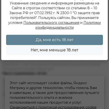
Указанные сведения и информация размещены на
Наши магазины
Сайте в строгом соответствии со статьями 8 – 10
Акции
Закона РФ от 07.02.1992 г. N 2300-1 "О защите прав
Фотоотчеты
потребителей". Пользуясь сайтом, Вы принимаете
Сотрудничество
Вакансии
условия
Пользовательского соглашения
и
Политики
Программа лояльности
конфиденциальности
Пользовательское соглашение
Политика конфиденциальности
Да, мне есть 18 лет
Информация для надзорных и контролирующих органов
Политика обработки персональных данных
Политика использования cookie
Нет, мне меньше 18 лет
О компании
ДымTeam - сеть розничных магазинов кальянной и вейп
тематики в городе Иркутске
Мы в социальных сетях
Этот сайт использует cookie-файлы, Яндекс
Метрику и другие технологии, чтобы помочь Вам
* Инстаграм (Meta) признан экстремистской организацией и запрещен на
в навигации, а также для предоставления лучшего
территории РФ
пользовательского опыта и анализа
использования наших продуктов и услуг.
Ознакомиться с политикой использования cookie