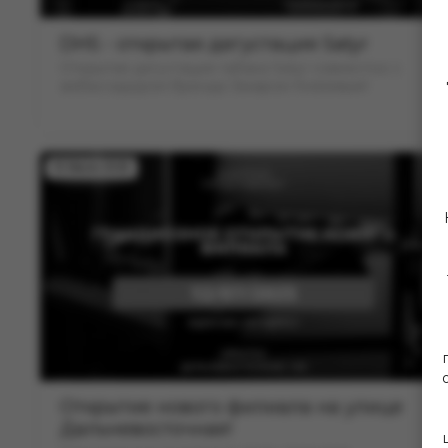
DHS - открытая дегустация Satyr
Открытая дегустация табака Satyr совместно с
амбассадором бренда Захаром Князевым!
10 Июля 2025
Открытие нового филиала на улице
Дальневосточная!