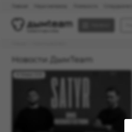
Главная
Наши магазины
Лояльность
Сотрудничес
Каталог
Главная
Новости ДымTeam
Новости ДымTeam
26 Января 2026