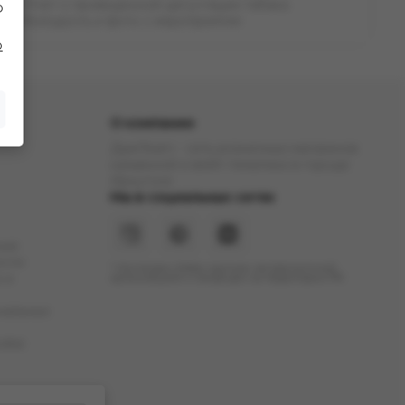
Отчет о проведенной дегустации табака
Ф
Молодость и фото с мероприятия
о
О компании
ДымTeam - сеть розничных магазинов
кальянной и вейп тематики в городе
Иркутске
Мы в социальных сетях
ние
ости
* Инстаграм (Meta) признан экстремистской
 и
организацией и запрещен на территории РФ
нальных
okie