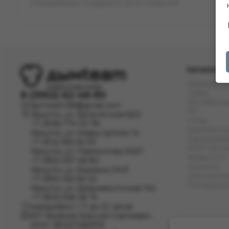
Специальные подарки в честь открытия
Каталог
Кальяны
Табак
8 (3952) 62-48-80
Бестабачн
dymteam38@gmail.com
ЖТ
Иркутск, ул. Депутатская 63/2
Уголь
+7 (908) 774 02 78
Комплект
Иркутск, ул. Клары Цеткин 14
Одноразов
+7 (914) 926 36 09
POD Сист
Иркутск, ул. Лермонтова 343/1
Жидкости
+7 (950) 057 48 80
Напитки
Иркутск, ул. Баумана 214/3
Электронны
+7 (950) 052 84 22
Последние
Иркутск, ул. Дальневосточная 144
+7 (902) 548 28 75
ежедневно с 11 до 22 часов
ИП Хвойнов Алексей Сергеевич
ИНН: 381207483919