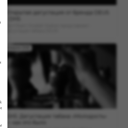
Открытая дегустация от бренда DEUS
- DHS
в
DymTeam Hookah Station представляет -
дегустация табака DEUS!
28 Апреля 2025
н
.
й
и
DHS: Дегустация табака «Молодость»
— как это было
ы