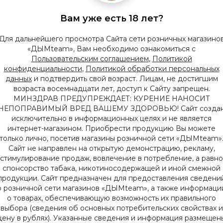
Вам уже есть 18 лет?
DHS: Премиальная дегустация бренда
WTO
Для дальнейшего просмотра Сайта сети розничных магазино
Специальный гость Егоров Александр -
«ДЫМteam», Вам необходимо ознакомиться с
руководитель отдела продаж WTO
Пользовательским соглашением
,
Политикой
конфиденциальности
,
Политикой обработки персональных
данных
и подтвердить свой возраст. Лицам, не достигшим
06 Июля 2025
возраста восемнадцати лет, доступ к Сайту запрещен.
МИНЗДРАВ ПРЕДУПРЕЖДАЕТ: КУРЕНИЕ НАНОСИТ
НЕПОПРАВИМЫЙ ВРЕД ВАШЕМУ ЗДОРОВЬЮ! Сайт созда
исключительно в информационных целях и не является
интернет-магазином. Приобрести продукцию Вы можете
только лично, посетив магазины розничной сети «ДЫМteam»
Сайт не направлен на открытую демонстрацию, рекламу,
стимулирование продаж, вовлечение в потребление, а равно
спонсорство табака, никотиносодержащей и иной смежной
продукции. Сайт предназначен для предоставления сведени
о розничной сети магазинов «ДЫМteam», а также информаци
о товарах, обеспечивающую возможность их правильного
HIT Парад (Мероприятие завершено)
выбора (сведения об основных потребительских свойствах и
Представители компании Burn прямо у нас на
цену в рублях). Указанные сведения и информация размещен