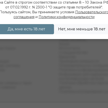
магазине!
на Сайте в строгом соответствии со статьями 8 – 10 Закона Р
от 07.02.1992 г. N 2300-1 "О защите прав потребителей".
Пользуясь сайтом, Вы принимаете условия
Пользовательског
соглашения
и
Политики конфиденциальности
Да, мне есть 18 лет
Нет, мне меньше 18 лет
Информация
Наши магазины
Акции
ые Смеси
Фотоотчеты
Сотрудничество
Вакансии
ующие
Программа лояльности
ые системы
Пользовательское соглаше
емы
Политика конфиденциальн
Информация для надзорных
контролирующих органов
е кальяны и чаши
Политика обработки персо
 новинки
данных
Политика использования co