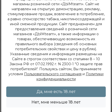
магазины розничной сети «ДЫМteam». Сайт не
В резерв
В резерв
направлен на открытую демонстрацию, рекламу,
стимулирование продаж, вовлечение в потребление,
а равно спонсорство табака, никотиносодержащей и
иной смежной продукции. Сайт предназначен для
предоставления сведений о розничной сети
магазинов «ДЫМteam», а также информации о
товарах, обеспечивающую возможность их
правильного выбора (сведения об основных
потребительских свойствах и цену в рублях).
8 (3952) 62-48-80
Указанные сведения и информация размещены на
dymteam38@gmail.com
Сайте в строгом соответствии со статьями 8 – 10
Иркутск, ул. Депутатская 63/2
Закона РФ от 07.02.1992 г. N 2300-1 "О защите прав
+7 (908) 774 02 78
потребителей". Пользуясь сайтом, Вы принимаете
Иркутск, ул. Клары Цеткин 14
+7 (914) 926 36 09
условия
Пользовательского соглашения
и
Политики
Иркутск, ул. Лермонтова 343/1
конфиденциальности
+7 (950) 057 48 80
Иркутск, ул. Баумана 214/3
Да, мне есть 18 лет
+7 (950) 052 84 22
Иркутск, ул. Дальневосточная 144
+7 (902) 548 28 75
Нет, мне меньше 18 лет
ежедневно с 11 до 22 часов
ИП Хвойнов Алексей Сергеевич