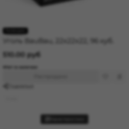
Уголь BauBau, 22x22x22, 96 куб.
510.00 руб
Нет в наличии
Распродано
Поделиться
Уголь
Характеристики