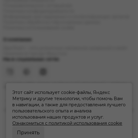
Программа лояльности
Пользовательское соглашение
Политика конфиденциальности
Информация для надзорных и контролирующих органов
Политика обработки персональных данных
Политика использования cookie
О компании
ДымTeam - сеть розничных магазинов кальянной и вейп
тематики в городе Иркутске
Мы в социальных сетях
* Инстаграм (Meta) признан экстремистской организацией и запрещен на
территории РФ
Этот сайт использует cookie-файлы, Яндекс
Метрику и другие технологии, чтобы помочь Вам
в навигации, а также для предоставления лучшего
2026 © дымteam | сеть кальянных розничных магазинов в Иркутске.
пользовательского опыта и анализа
Карта сайта
использования наших продуктов и услуг.
Ознакомиться с политикой использования cookie
Принять