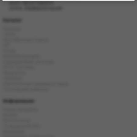
ИНН: 381207483919
ОГРН: 316385000142491
Каталог
Кальяны
Табак
Бестабачные Смеси
ЖТ
Уголь
Комплектующие
Одноразовые системы
POD Системы
Жидкости
Напитки
Электронные кальяны и чаши
Последние новинки
Информация
Наши магазины
Акции
Фотоотчеты
Сотрудничество
Вакансии