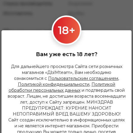
Страна производитель:
Индонезия
Изготовитель:
BauBau
18+
Похожие товары
Вам уже есть 18 лет?
Для дальнейшего просмотра Сайта сети розничных
магазинов «ДЫМteam», Вам необходимо
ознакомиться с
Пользовательским соглашением
,
Политикой конфиденциальности
,
Политикой
обработки персональных данных
и подтвердить свой
возраст. Лицам, не достигшим возраста восемнадцати
лет, доступ к Сайту запрещен. МИНЗДРАВ
ПРЕДУПРЕЖДАЕТ: КУРЕНИЕ НАНОСИТ
650.00 руб
880.00 руб
НЕПОПРАВИМЫЙ ВРЕД ВАШЕМУ ЗДОРОВЬЮ!
Уголь Brusko 25x25x25, 72 куб.
Уголь COCOLOCO, 25x25x25, 72
Сайт создан исключительно в информационных целях
куб.
и не является интернет-магазином. Приобрести
продукцию Вы можете только лично, посетив