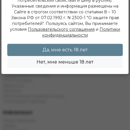
потребительских свойствах и цену в рублях).
+7 (902) 548 28 75
Указанные сведения и информация размещены на
ежедневно с 11 до 22 часов
Сайте в строгом соответствии со статьями 8 – 10
ИП Хвойнов Алексей Сергеевич
Закона РФ от 07.02.1992 г. N 2300-1 "О защите прав
ИНН: 381207483919
потребителей". Пользуясь сайтом, Вы принимаете
ОГРН: 316385000142491
условия
Пользовательского соглашения
и
Политики
конфиденциальности
Каталог
Кальяны
Табак
Да, мне есть 18 лет
Бестабачные Смеси
ЖТ
Нет, мне меньше 18 лет
Уголь
Комплектующие
Одноразовые системы
POD Системы
Жидкости
Напитки
Электронные кальяны и чаши
Последние новинки
Информация
Наши магазины
Акции