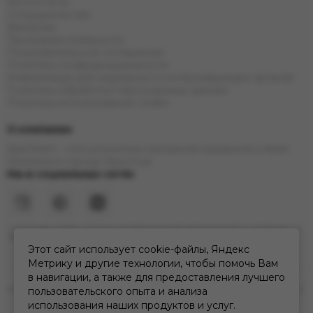
Фотоотчеты
Сотрудничество
Вакансии
Программа лояльности
Пользовательское соглашение
Политика конфиденциальности
Информация для надзорных и контролирующих органов
Политика обработки персональных данных
Политика использования cookie
О компании
ДымTeam - сеть розничных магазинов кальянной и вейп
тематики в городе Иркутске
Мы в социальных сетях
* Инстаграм (Meta) признан экстремистской организацией и запрещен на
территории РФ
Этот сайт использует cookie-файлы, Яндекс
Метрику и другие технологии, чтобы помочь Вам
в навигации, а также для предоставления лучшего
2026 © дымteam | сеть кальянных розничных магазинов в Иркутске.
пользовательского опыта и анализа
Карта сайта
использования наших продуктов и услуг.