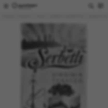
Табак
Главная
Каталог
Табак
SERBETLI (ЩЕРБЕТЛИ)
Serbetli 50 гр
Все товары
Brusko
Душа
FAKE (РАСПРОДАЖА)
PALITRA
Молодость
Sapphire Crown
Trofimoff's
WTO
Banger
BlackBurn
DAILY HOOKAH
DARKSIDE
Deus
Element
DUFT