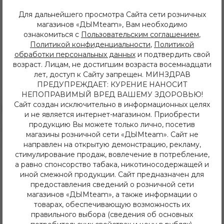
Для дальнейшего просмотра Сайта сети розничных
Характеристики
магазинов «ДЫМteam», Вам необходимо
ознакомиться с
Пользовательским соглашением
,
Страна производитель:
Турция
Политикой конфиденциальности
,
Политикой
обработки персональных данных
и подтвердить свой
Изготовитель:
Serbetli
возраст. Лицам, не достигшим возраста восемнадцати
лет, доступ к Сайту запрещен. МИНЗДРАВ
ПРЕДУПРЕЖДАЕТ: КУРЕНИЕ НАНОСИТ
НЕПОПРАВИМЫЙ ВРЕД ВАШЕМУ ЗДОРОВЬЮ!
Сайт создан исключительно в информационных целях
и не является интернет-магазином. Приобрести
продукцию Вы можете только лично, посетив
8 (3952) 62-48-80
магазины розничной сети «ДЫМteam». Сайт не
dymteam38@gmail.com
направлен на открытую демонстрацию, рекламу,
Иркутск, ул. Депутатская 63/2
стимулирование продаж, вовлечение в потребление,
+7 (908) 774 02 78
а равно спонсорство табака, никотиносодержащей и
Иркутск, ул. Клары Цеткин 14
иной смежной продукции. Сайт предназначен для
+7 (914) 926 36 09
предоставления сведений о розничной сети
Иркутск, ул. Лермонтова 343/1
магазинов «ДЫМteam», а также информации о
+7 (950) 057 48 80
Иркутск, ул. Баумана 214/3
товарах, обеспечивающую возможность их
+7 (950) 052 84 22
правильного выбора (сведения об основных
Иркутск, ул. Дальневосточная 144