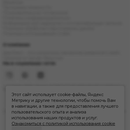
Вакансии
Программа лояльности
Пользовательское соглашение
Политика конфиденциальности
Информация для надзорных и контролирующих органов
Политика обработки персональных данных
Политика использования cookie
О компании
ДымTeam - сеть розничных магазинов кальянной и вейп
тематики в городе Иркутске
Мы в социальных сетях
* Инстаграм (Meta) признан экстремистской организацией и запрещен на
территории РФ
Этот сайт использует cookie-файлы, Яндекс
Метрику и другие технологии, чтобы помочь Вам
в навигации, а также для предоставления лучшего
2026 © дымteam | сеть кальянных розничных магазинов в Иркутске.
пользовательского опыта и анализа
Карта сайта
использования наших продуктов и услуг.
Ознакомиться с политикой использования cookie