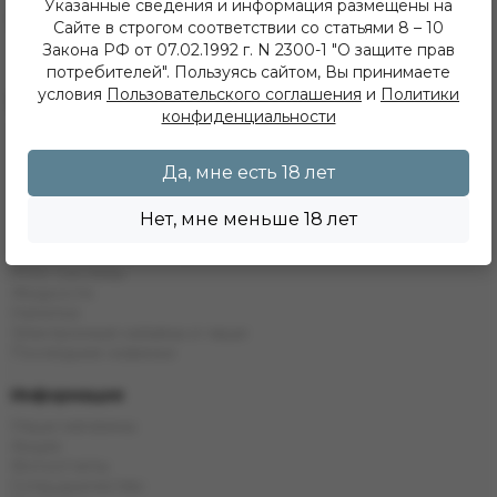
ежедневно с 11 до 22 часов
Указанные сведения и информация размещены на
ИП Хвойнов Алексей Сергеевич
Сайте в строгом соответствии со статьями 8 – 10
ИНН: 381207483919
Закона РФ от 07.02.1992 г. N 2300-1 "О защите прав
ОГРН: 316385000142491
потребителей". Пользуясь сайтом, Вы принимаете
условия
Пользовательского соглашения
и
Политики
Каталог
конфиденциальности
Кальяны
Табак
Да, мне есть 18 лет
Бестабачные Смеси
ЖТ
Уголь
Нет, мне меньше 18 лет
Комплектующие
Одноразовые системы
POD Системы
Жидкости
Напитки
Электронные кальяны и чаши
Последние новинки
Информация
Наши магазины
Акции
Фотоотчеты
Сотрудничество