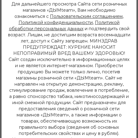
Для дальнейшего просмотра Сайта сети розничных
магазинов «ДЫМteam», Вам необходимо
Описание
Характеристики
ознакомиться с
Пользовательским соглашением
,
Политикой конфиденциальности
,
Политикой
Высота 25 см, внутренний диаметр 44-45 см.
обработки персональных данных
и подтвердить свой
возраст. Лицам, не достигшим возраста восемнадцати
лет, доступ к Сайту запрещен. МИНЗДРАВ
ПРЕДУПРЕЖДАЕТ: КУРЕНИЕ НАНОСИТ
НЕПОПРАВИМЫЙ ВРЕД ВАШЕМУ ЗДОРОВЬЮ!
Сайт создан исключительно в информационных целях
и не является интернет-магазином. Приобрести
8 (3952) 62-48-80
продукцию Вы можете только лично, посетив
dymteam38@gmail.com
магазины розничной сети «ДЫМteam». Сайт не
Иркутск, ул. Депутатская 63/2
направлен на открытую демонстрацию, рекламу,
+7 (908) 774 02 78
стимулирование продаж, вовлечение в потребление,
Иркутск, ул. Клары Цеткин 14
а равно спонсорство табака, никотиносодержащей и
+7 (914) 926 36 09
иной смежной продукции. Сайт предназначен для
Иркутск, ул. Лермонтова 343/1
предоставления сведений о розничной сети
+7 (950) 057 48 80
магазинов «ДЫМteam», а также информации о
Иркутск, ул. Баумана 214/3
товарах, обеспечивающую возможность их
+7 (950) 052 84 22
Иркутск, ул. Дальневосточная 144
правильного выбора (сведения об основных
+7 (902) 548 28 75
потребительских свойствах и цену в рублях).