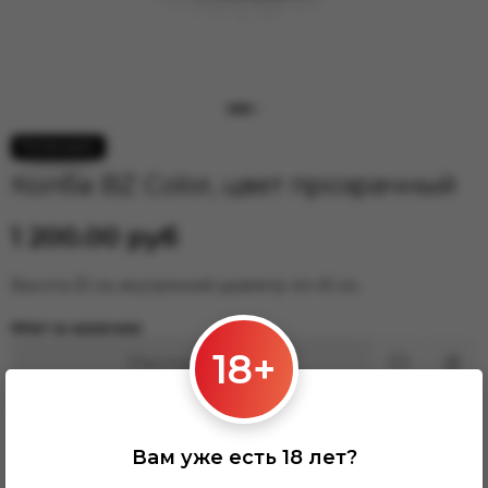
Для электронных сигарет
Колба BZ Сolor, цвет прозрачный
1 200.00 руб
Высота 25 см, внутренний диаметр 44-45 см.
Нет в наличии
18+
Распродано
Поделиться
Комплектующие
Колбы
Колбы Bazooka-Estate
Вам уже есть 18 лет?