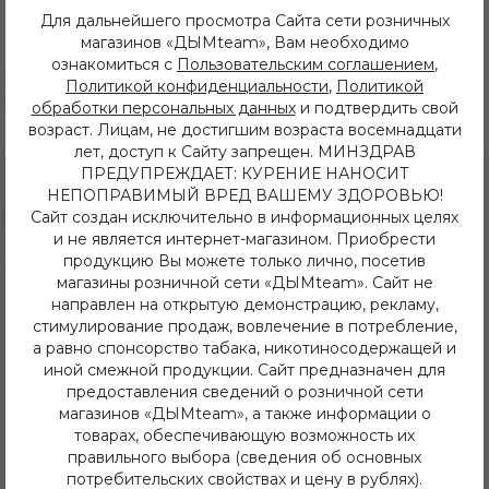
Для дальнейшего просмотра Сайта сети розничных
Описание
Характеристики
магазинов «ДЫМteam», Вам необходимо
ознакомиться с
Пользовательским соглашением
,
Великолепное сочетание сладкого спелого мандарина и
Политикой конфиденциальности
,
Политикой
кислого грейпфрута с терпковатой горчинкой цедры.
обработки персональных данных
и подтвердить свой
возраст. Лицам, не достигшим возраста восемнадцати
лет, доступ к Сайту запрещен. МИНЗДРАВ
ПРЕДУПРЕЖДАЕТ: КУРЕНИЕ НАНОСИТ
НЕПОПРАВИМЫЙ ВРЕД ВАШЕМУ ЗДОРОВЬЮ!
Сайт создан исключительно в информационных целях
и не является интернет-магазином. Приобрести
продукцию Вы можете только лично, посетив
8 (3952) 62-48-80
магазины розничной сети «ДЫМteam». Сайт не
dymteam38@gmail.com
направлен на открытую демонстрацию, рекламу,
Иркутск, ул. Депутатская 63/2
+7 (908) 774 02 78
стимулирование продаж, вовлечение в потребление,
Иркутск, ул. Клары Цеткин 14
а равно спонсорство табака, никотиносодержащей и
+7 (914) 926 36 09
иной смежной продукции. Сайт предназначен для
Иркутск, ул. Лермонтова 343/1
предоставления сведений о розничной сети
+7 (950) 057 48 80
магазинов «ДЫМteam», а также информации о
Иркутск, ул. Баумана 214/3
товарах, обеспечивающую возможность их
+7 (950) 052 84 22
правильного выбора (сведения об основных
Иркутск, ул. Дальневосточная 144
потребительских свойствах и цену в рублях).
+7 (902) 548 28 75