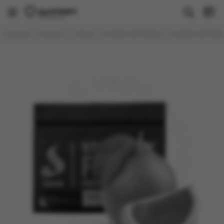
Табак
Главная
Каталог
Табак
FUMARI (ФУМАРИ)
FUMARI (ФУМАРИ)
Все товары
Brusko
Душа
FAKE (РАСПРОДАЖА)
PALITRA
Молодость
Sapphire Crown
Trofimoff's
WTO
Banger
BlackBurn
DAILY HOOKAH
DARKSIDE
Deus
Element
DUFT