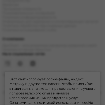
Сотрудничество
Вакансии
Программа лояльности
Пользовательское соглашение
Политика конфиденциальности
Информация для надзорных и контролирующих органов
Политика обработки персональных данных
Политика использования cookie
О компании
ДымTeam - сеть розничных магазинов кальянной и вейп
тематики в городе Иркутске
Мы в социальных сетях
* Инстаграм (Meta) признан экстремистской организацией и запрещен на
территории РФ
Этот сайт использует cookie-файлы, Яндекс
Метрику и другие технологии, чтобы помочь Вам
в навигации, а также для предоставления лучшего
2026 © дымteam | сеть кальянных розничных магазинов в Иркутске.
пользовательского опыта и анализа
Карта сайта
использования наших продуктов и услуг.
Ознакомиться с политикой использования cookie