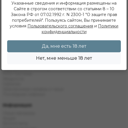
Указанные сведения и информация размещены на
ежедневно с 11 до 22 часов
ИП Хвойнов Алексей Сергеевич
Сайте в строгом соответствии со статьями 8 – 10
ИНН: 381207483919
Закона РФ от 07.02.1992 г. N 2300-1 "О защите прав
ОГРН: 316385000142491
потребителей". Пользуясь сайтом, Вы принимаете
условия
Пользовательского соглашения
и
Политики
Каталог
конфиденциальности
Кальяны
Табак
Да, мне есть 18 лет
Бестабачные Смеси
ЖТ
Нет, мне меньше 18 лет
Уголь
Комплектующие
Одноразовые системы
POD Системы
Жидкости
Напитки
Электронные кальяны и чаши
Последние новинки
Информация
Наши магазины
Акции
Фотоотчеты