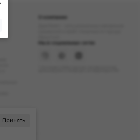
о
О компании
ДымTeam - сеть розничных магазинов
кальянной и вейп тематики в городе
Иркутске
Мы в социальных сетях
ние
ости
* Инстаграм (Meta) признан экстремистской
 и
организацией и запрещен на территории РФ
нальных
okie
Принять