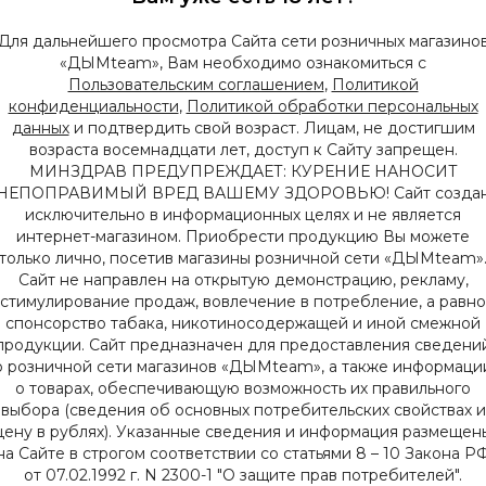
Поделиться
Для дальнейшего просмотра Сайта сети розничных магазино
«ДЫМteam», Вам необходимо ознакомиться с
Табак
Пользовательским соглашением
,
Политикой
конфиденциальности
,
Политикой обработки персональных
данных
и подтвердить свой возраст. Лицам, не достигшим
возраста восемнадцати лет, доступ к Сайту запрещен.
МИНЗДРАВ ПРЕДУПРЕЖДАЕТ: КУРЕНИЕ НАНОСИТ
НЕПОПРАВИМЫЙ ВРЕД ВАШЕМУ ЗДОРОВЬЮ! Сайт созда
исключительно в информационных целях и не является
интернет-магазином. Приобрести продукцию Вы можете
только лично, посетив магазины розничной сети «ДЫМteam»
Сайт не направлен на открытую демонстрацию, рекламу,
стимулирование продаж, вовлечение в потребление, а равно
спонсорство табака, никотиносодержащей и иной смежной
продукции. Сайт предназначен для предоставления сведени
о розничной сети магазинов «ДЫМteam», а также информаци
Описание
Характеристики
о товарах, обеспечивающую возможность их правильного
выбора (сведения об основных потребительских свойствах и
цену в рублях). Указанные сведения и информация размещен
на Сайте в строгом соответствии со статьями 8 – 10 Закона Р
от 07.02.1992 г. N 2300-1 "О защите прав потребителей".