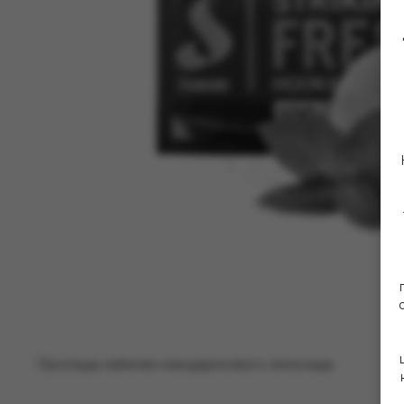
Прохлада лаймово-мандаринового лимонада.