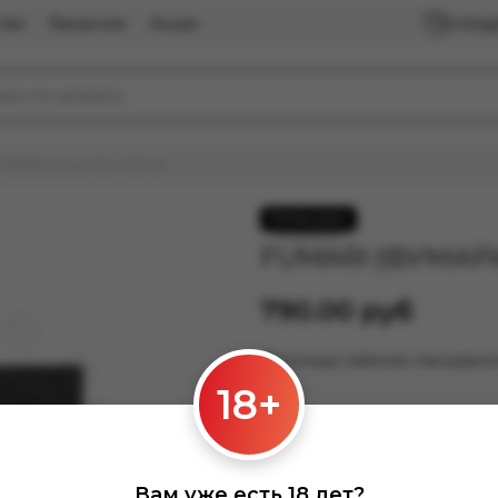
тво
Вакансии
Акции
Insta
АРИ) Citrus Mint 100 гр.
FUMARI (ФУМАРИ) 
790.00 руб
Прохлада лаймово-мандарин
18+
Нет в наличии
Вам уже есть 18 лет?