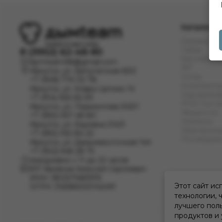
Каталог
Кальяны
Табак
8 (3952) 62-48-80
Бестабачн
dymteam38@gmail.com
ЖТ
Иркутск, ул. Депутатская 63/2
Уголь
+7 (908) 774 02 78
Комплект
Иркутск, ул. Клары Цеткин 14
Одноразов
+7 (914) 926 36 09
POD Сист
Иркутск, ул. Лермонтова 343/1
Жидкости
+7 (950) 057 48 80
Напитки
Иркутск, ул. Баумана 214/3
Электронны
+7 (950) 052 84 22
Последние
Иркутск, ул. Дальневосточная 144
+7 (902) 548 28 75
ежедневно с 11 до 22 часов
ИП Хвойнов Алексей Сергеевич
ИНН: 381207483919
Этот сайт ис
ОГРН: 316385000142491
технологии, 
лучшего поль
продуктов и 