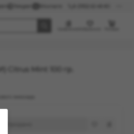
gram
Telegram
ВКонтакте
8 (3952) 62-48-80
Сравнение
Избранное
Резерв
Citrus Mint 100 гр.
ового лимонада.
Распродано