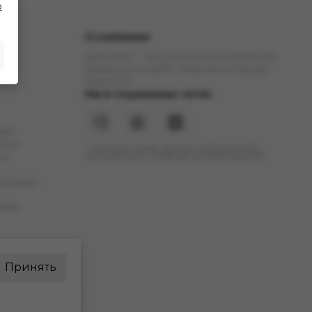
о
О компании
ДымTeam - сеть розничных магазинов
кальянной и вейп тематики в городе
Иркутске
Мы в социальных сетях
ние
ости
* Инстаграм (Meta) признан экстремистской
 и
организацией и запрещен на территории РФ
нальных
okie
Принять