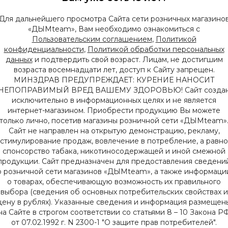
Поделиться
Для дальнейшего просмотра Сайта сети розничных магазино
«ДЫМteam», Вам необходимо ознакомиться с
Табак
BUTA Classic
Пользовательским соглашением
,
Политикой
конфиденциальности
,
Политикой обработки персональных
данных
и подтвердить свой возраст. Лицам, не достигшим
возраста восемнадцати лет, доступ к Сайту запрещен.
МИНЗДРАВ ПРЕДУПРЕЖДАЕТ: КУРЕНИЕ НАНОСИТ
НЕПОПРАВИМЫЙ ВРЕД ВАШЕМУ ЗДОРОВЬЮ! Сайт созда
исключительно в информационных целях и не является
интернет-магазином. Приобрести продукцию Вы можете
только лично, посетив магазины розничной сети «ДЫМteam»
Сайт не направлен на открытую демонстрацию, рекламу,
стимулирование продаж, вовлечение в потребление, а равно
спонсорство табака, никотиносодержащей и иной смежной
продукции. Сайт предназначен для предоставления сведени
о розничной сети магазинов «ДЫМteam», а также информаци
о товарах, обеспечивающую возможность их правильного
Характеристики
выбора (сведения об основных потребительских свойствах и
цену в рублях). Указанные сведения и информация размещен
Изготовитель:
на Сайте в строгом соответствии со статьями 8 – 10 Закона Р
от 07.02.1992 г. N 2300-1 "О защите прав потребителей".