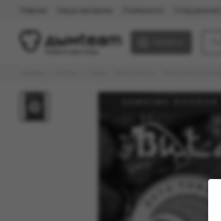
Главная
Наши магазины
Лояльность
Сотрудничес
Каталог
Главная
Каталог
Табак
BUTA (БУТА)
BUTA (БУТА) Straw