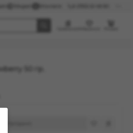
gram
Telegram
ВКонтакте
8 (3952) 62-48-80
Сравнение
Избранное
Резерв
berry 50 гр.
.
Распродано