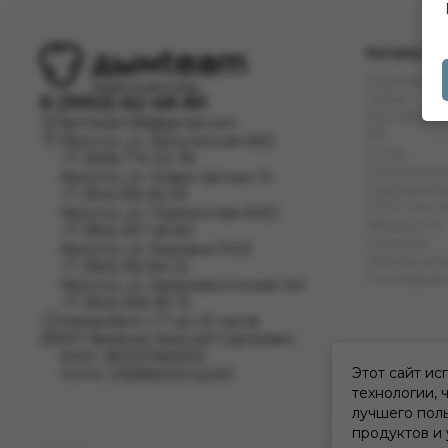
Каталог
Кальяны
Табак
8 (3952) 62-48-80
Бестабачн
dymteam38@gmail.com
ЖТ
Иркутск, ул. Депутатская 63/2
Уголь
+7 (908) 774 02 78
Комплект
Иркутск, ул. Клары Цеткин 14
Одноразов
+7 (914) 926 36 09
POD Сист
Иркутск, ул. Лермонтова 343/1
Жидкости
+7 (950) 057 48 80
Напитки
Иркутск, ул. Баумана 214/3
Электронны
+7 (950) 052 84 22
Последние
Иркутск, ул. Дальневосточная 144
+7 (902) 548 28 75
ежедневно с 11 до 22 часов
ИП Хвойнов Алексей Сергеевич
ИНН: 381207483919
Этот сайт ис
ОГРН: 316385000142491
технологии, 
лучшего поль
продуктов и 