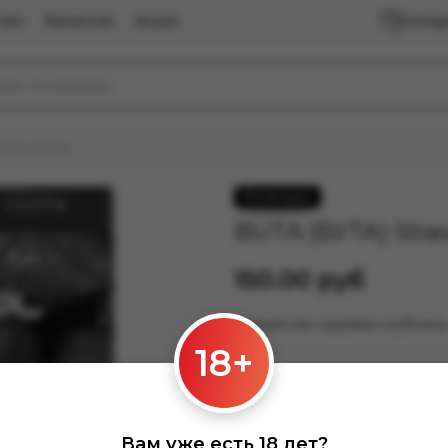
тво
Вакансии
Акции
Insta
berry 50 гр.
BUTA (БУТА) Straw
150.00 руб
Ароматная садовая клубника
18+
Нет в наличии
Вам уже есть 18 лет?