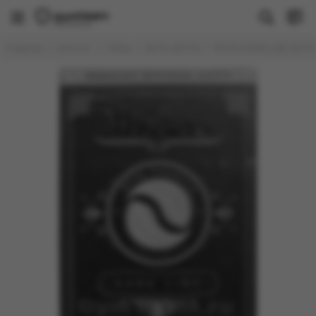
Табак
Главная
Каталог
Табак
BUTA (БУТА)
BUTA DARK LINE (БУТА 
Все товары
Brusko
Душа
FAKE (РАСПРОДАЖА)
PALITRA
Молодость
Sapphire Crown
Trofimoff's
WTO
Banger
BlackBurn
DAILY HOOKAH
DARKSIDE
Deus
Element
DUFT