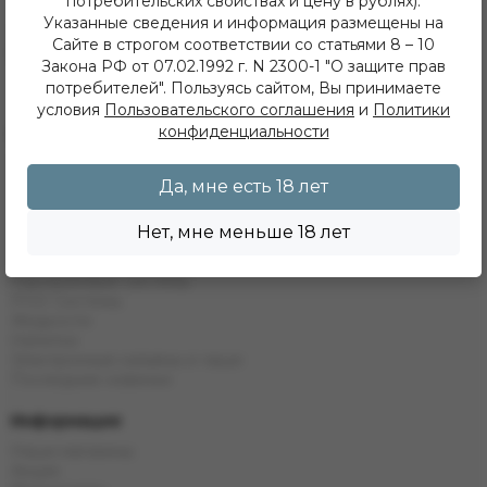
потребительских свойствах и цену в рублях).
+7 (902) 548 28 75
Указанные сведения и информация размещены на
ежедневно с 11 до 22 часов
Сайте в строгом соответствии со статьями 8 – 10
ИП Хвойнов Алексей Сергеевич
Закона РФ от 07.02.1992 г. N 2300-1 "О защите прав
ИНН: 381207483919
потребителей". Пользуясь сайтом, Вы принимаете
ОГРН: 316385000142491
условия
Пользовательского соглашения
и
Политики
конфиденциальности
Каталог
Кальяны
Табак
Да, мне есть 18 лет
Бестабачные Смеси
ЖТ
Нет, мне меньше 18 лет
Уголь
Комплектующие
Одноразовые системы
POD Системы
Жидкости
Напитки
Электронные кальяны и чаши
Последние новинки
Информация
Наши магазины
Акции