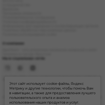
Фотоотчеты
Сотрудничество
Вакансии
Программа лояльности
Пользовательское соглашение
Политика конфиденциальности
Информация для надзорных и контролирующих органов
Политика обработки персональных данных
Политика использования cookie
О компании
ДымTeam - сеть розничных магазинов кальянной и вейп
тематики в городе Иркутске
Мы в социальных сетях
* Инстаграм (Meta) признан экстремистской организацией и запрещен на
территории РФ
Этот сайт использует cookie-файлы, Яндекс
Метрику и другие технологии, чтобы помочь Вам
в навигации, а также для предоставления лучшего
2026 © дымteam | сеть кальянных розничных магазинов в Иркутске.
пользовательского опыта и анализа
Карта сайта
использования наших продуктов и услуг.