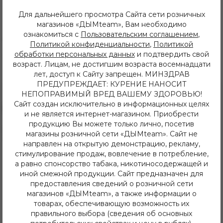
Для дальнейшего просмотра Сайта сети розничных
Характеристики
магазинов «ДЫМteam», Вам необходимо
ознакомиться с
Пользовательским соглашением
,
Страна производитель:
Иордания
Политикой конфиденциальности
,
Политикой
обработки персональных данных
и подтвердить свой
Изготовитель:
Buta Tobacco
возраст. Лицам, не достигшим возраста восемнадцати
лет, доступ к Сайту запрещен. МИНЗДРАВ
ПРЕДУПРЕЖДАЕТ: КУРЕНИЕ НАНОСИТ
НЕПОПРАВИМЫЙ ВРЕД ВАШЕМУ ЗДОРОВЬЮ!
Сайт создан исключительно в информационных целях
и не является интернет-магазином. Приобрести
продукцию Вы можете только лично, посетив
8 (3952) 62-48-80
магазины розничной сети «ДЫМteam». Сайт не
dymteam38@gmail.com
направлен на открытую демонстрацию, рекламу,
Иркутск, ул. Депутатская 63/2
стимулирование продаж, вовлечение в потребление,
+7 (908) 774 02 78
а равно спонсорство табака, никотиносодержащей и
Иркутск, ул. Клары Цеткин 14
иной смежной продукции. Сайт предназначен для
+7 (914) 926 36 09
предоставления сведений о розничной сети
Иркутск, ул. Лермонтова 343/1
магазинов «ДЫМteam», а также информации о
+7 (950) 057 48 80
Иркутск, ул. Баумана 214/3
товарах, обеспечивающую возможность их
+7 (950) 052 84 22
правильного выбора (сведения об основных
Иркутск, ул. Дальневосточная 144