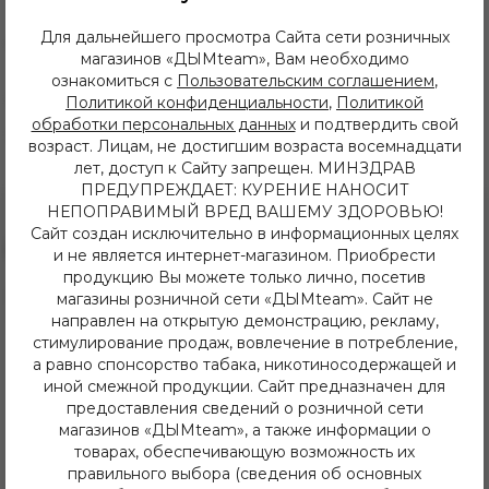
Для дальнейшего просмотра Сайта сети розничных
Страна производитель:
Объединенные Арабские
магазинов «ДЫМteam», Вам необходимо
Эмираты
ознакомиться с
Пользовательским соглашением
,
Изготовитель:
Al Fakher
Политикой конфиденциальности
,
Политикой
обработки персональных данных
и подтвердить свой
Крепость продукта:
Легкий
возраст. Лицам, не достигшим возраста восемнадцати
лет, доступ к Сайту запрещен. МИНЗДРАВ
ПРЕДУПРЕЖДАЕТ: КУРЕНИЕ НАНОСИТ
НЕПОПРАВИМЫЙ ВРЕД ВАШЕМУ ЗДОРОВЬЮ!
Сайт создан исключительно в информационных целях
и не является интернет-магазином. Приобрести
продукцию Вы можете только лично, посетив
8 (3952) 62-48-80
магазины розничной сети «ДЫМteam». Сайт не
dymteam38@gmail.com
направлен на открытую демонстрацию, рекламу,
Иркутск, ул. Депутатская 63/2
стимулирование продаж, вовлечение в потребление,
+7 (908) 774 02 78
а равно спонсорство табака, никотиносодержащей и
Иркутск, ул. Клары Цеткин 14
иной смежной продукции. Сайт предназначен для
+7 (914) 926 36 09
предоставления сведений о розничной сети
Иркутск, ул. Лермонтова 343/1
магазинов «ДЫМteam», а также информации о
+7 (950) 057 48 80
товарах, обеспечивающую возможность их
Иркутск, ул. Баумана 214/3
правильного выбора (сведения об основных
+7 (950) 052 84 22