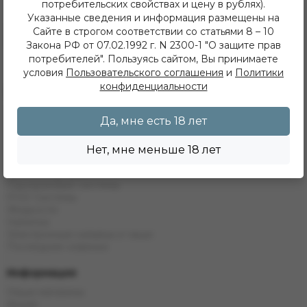
Иркутск, ул. Дальневосточная 144
потребительских свойствах и цену в рублях).
+7 (902) 548 28 75
Указанные сведения и информация размещены на
ежедневно с 11 до 22 часов
Сайте в строгом соответствии со статьями 8 – 10
ИП Хвойнов Алексей Сергеевич
Закона РФ от 07.02.1992 г. N 2300-1 "О защите прав
ИНН: 381207483919
потребителей". Пользуясь сайтом, Вы принимаете
ОГРН: 316385000142491
условия
Пользовательского соглашения
и
Политики
конфиденциальности
Каталог
Кальяны
Да, мне есть 18 лет
Табак
Бестабачные Смеси
ЖТ
Нет, мне меньше 18 лет
Уголь
Комплектующие
Одноразовые системы
POD Системы
Жидкости
Напитки
Электронные кальяны и чаши
Последние новинки
Информация
Наши магазины
Акции