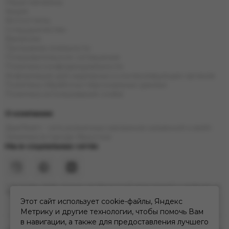
Наши магазины
Акции
Фотоотчеты
Сотрудничество
Вакансии
Программа лояльности
Пользовательское соглашение
Политика конфиденциальности
Информация для надзорных и контролирующих органов
Политика обработки персональных данных
Политика использования cookie
О компании
ДымTeam - сеть розничных магазинов кальянной и вейп
тематики в городе Иркутске
Мы в социальных сетях
* Инстаграм (Meta) признан экстремистской организацией и запрещен на
территории РФ
Этот сайт использует cookie-файлы, Яндекс
Метрику и другие технологии, чтобы помочь Вам
в навигации, а также для предоставления лучшего