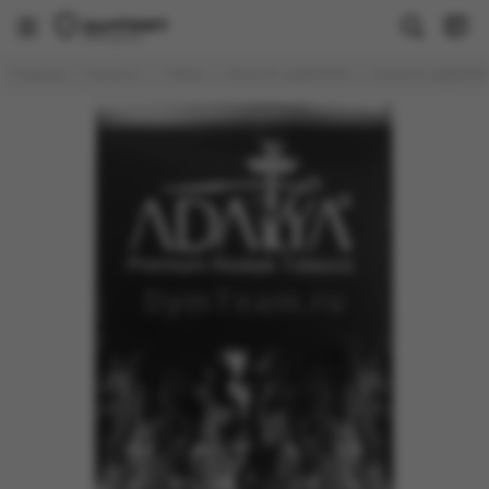
Табак
Главная
Каталог
Табак
ADALYA (АДАЛИЯ)
ADALYA (АДАЛИЯ) 
Все товары
Brusko
Душа
FAKE (РАСПРОДАЖА)
PALITRA
Молодость
Sapphire Crown
Trofimoff's
WTO
Banger
BlackBurn
DAILY HOOKAH
DARKSIDE
Deus
Element
DUFT