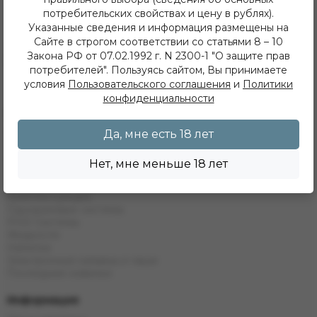
+7 (950) 052 84 22
потребительских свойствах и цену в рублях).
Иркутск, ул. Дальневосточная 144
Указанные сведения и информация размещены на
+7 (902) 548 28 75
Сайте в строгом соответствии со статьями 8 – 10
ежедневно с 11 до 22 часов
Закона РФ от 07.02.1992 г. N 2300-1 "О защите прав
ИП Хвойнов Алексей Сергеевич
потребителей". Пользуясь сайтом, Вы принимаете
ИНН: 381207483919
условия
Пользовательского соглашения
и
Политики
ОГРН: 316385000142491
конфиденциальности
Каталог
Кальяны
Да, мне есть 18 лет
Табак
Бестабачные Смеси
Нет, мне меньше 18 лет
ЖТ
Уголь
Комплектующие
Одноразовые системы
POD Системы
Жидкости
Напитки
Электронные кальяны и чаши
Последние новинки
Информация