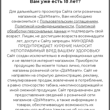
Вам уже есть 18 лет?
Табак
Для дальнейшего просмотра Сайта сети розничных
магазинов «ДЫМteam», Вам необходимо
Описание
Характеристики
ознакомиться с
Пользовательским соглашением
,
Политикой конфиденциальности
,
Политикой
обработки персональных данных
и подтвердить свой
Это кисло-сладкий микс из свежего, сладкого персика,
возраст. Лицам, не достигшим возраста восемнадцати
кислого лайма и кактуса.
лет, доступ к Сайту запрещен. МИНЗДРАВ
ПРЕДУПРЕЖДАЕТ: КУРЕНИЕ НАНОСИТ
НЕПОПРАВИМЫЙ ВРЕД ВАШЕМУ ЗДОРОВЬЮ!
Сайт создан исключительно в информационных целях
и не является интернет-магазином. Приобрести
продукцию Вы можете только лично, посетив
магазины розничной сети «ДЫМteam». Сайт не
8 (3952) 62-48-80
направлен на открытую демонстрацию, рекламу,
dymteam38@gmail.com
стимулирование продаж, вовлечение в потребление,
Иркутск, ул. Депутатская 63/2
а равно спонсорство табака, никотиносодержащей и
+7 (908) 774 02 78
иной смежной продукции. Сайт предназначен для
Иркутск, ул. Клары Цеткин 14
предоставления сведений о розничной сети
+7 (914) 926 36 09
магазинов «ДЫМteam», а также информации о
Иркутск, ул. Лермонтова 343/1
+7 (950) 057 48 80
товарах, обеспечивающую возможность их
Иркутск, ул. Баумана 214/3
правильного выбора (сведения об основных