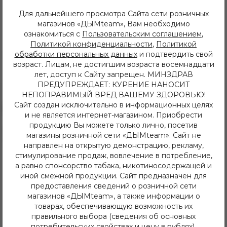
Для дальнейшего просмотра Сайта сети розничных
магазинов «ДЫМteam», Вам необходимо
Описание
Характеристики
ознакомиться с
Пользовательским соглашением
,
Политикой конфиденциальности
,
Политикой
обработки персональных данных
и подтвердить свой
Нежный вкус маракуи с кремом.
возраст. Лицам, не достигшим возраста восемнадцати
лет, доступ к Сайту запрещен. МИНЗДРАВ
ПРЕДУПРЕЖДАЕТ: КУРЕНИЕ НАНОСИТ
НЕПОПРАВИМЫЙ ВРЕД ВАШЕМУ ЗДОРОВЬЮ!
Сайт создан исключительно в информационных целях
и не является интернет-магазином. Приобрести
продукцию Вы можете только лично, посетив
8 (3952) 62-48-80
магазины розничной сети «ДЫМteam». Сайт не
dymteam38@gmail.com
направлен на открытую демонстрацию, рекламу,
Иркутск, ул. Депутатская 63/2
стимулирование продаж, вовлечение в потребление,
+7 (908) 774 02 78
а равно спонсорство табака, никотиносодержащей и
Иркутск, ул. Клары Цеткин 14
иной смежной продукции. Сайт предназначен для
+7 (914) 926 36 09
предоставления сведений о розничной сети
Иркутск, ул. Лермонтова 343/1
+7 (950) 057 48 80
магазинов «ДЫМteam», а также информации о
Иркутск, ул. Баумана 214/3
товарах, обеспечивающую возможность их
+7 (950) 052 84 22
правильного выбора (сведения об основных
Иркутск, ул. Дальневосточная 144
потребительских свойствах и цену в рублях).