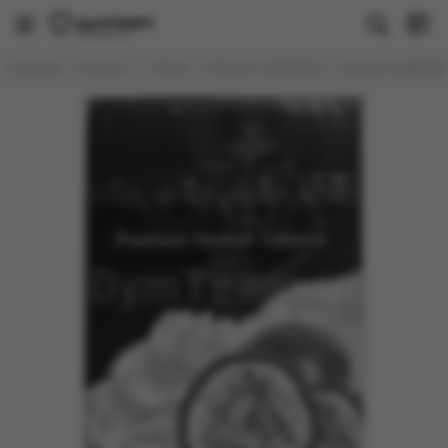
Табак
Главная
Каталог
Табак
ADALYA (АДАЛИЯ)
ADALYA (АДАЛИЯ)
Все товары
Brusko
Душа
FAKE (РАСПРОДАЖА)
PALITRA
Молодость
Sapphire Crown
Trofimoff's
WTO
Banger
BlackBurn
DAILY HOOKAH
DARKSIDE
Deus
Element
DUFT