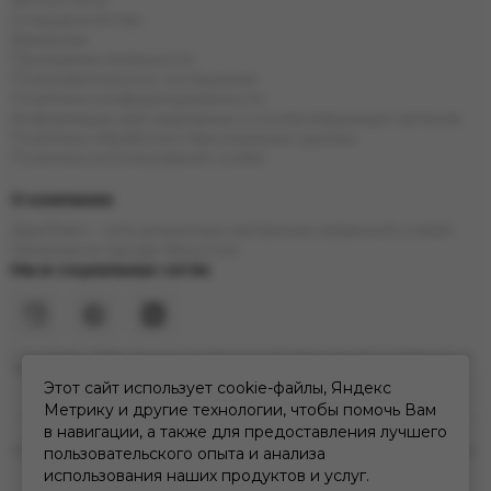
Фотоотчеты
Сотрудничество
Вакансии
Программа лояльности
Пользовательское соглашение
Политика конфиденциальности
Информация для надзорных и контролирующих органов
Политика обработки персональных данных
Политика использования cookie
О компании
ДымTeam - сеть розничных магазинов кальянной и вейп
тематики в городе Иркутске
Мы в социальных сетях
* Инстаграм (Meta) признан экстремистской организацией и запрещен на
территории РФ
Этот сайт использует cookie-файлы, Яндекс
Метрику и другие технологии, чтобы помочь Вам
в навигации, а также для предоставления лучшего
2026 © дымteam | сеть кальянных розничных магазинов в Иркутске.
пользовательского опыта и анализа
Карта сайта
использования наших продуктов и услуг.