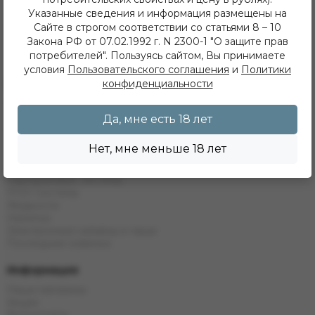
+7 (902) 548 28 75
Указанные сведения и информация размещены на
ежедневно с 11 до 22 часов
Сайте в строгом соответствии со статьями 8 – 10
ИП Хвойнов Алексей Сергеевич
Закона РФ от 07.02.1992 г. N 2300-1 "О защите прав
ИНН: 381207483919
потребителей". Пользуясь сайтом, Вы принимаете
ОГРН: 316385000142491
условия
Пользовательского соглашения
и
Политики
конфиденциальности
Каталог
Кальяны
Табак
Да, мне есть 18 лет
Бестабачные Смеси
ЖТ
Нет, мне меньше 18 лет
Уголь
Комплектующие
Одноразовые системы
POD Системы
Жидкости
Напитки
Электронные кальяны и чаши
Последние новинки
Информация
Наши магазины
Акции